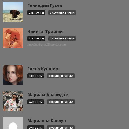
Геннадий Гусев
283 ПОСТЫ
0 КОММЕНТАРИИ
Никита Тришин
113 ПОСТЫ
0 КОММЕНТАРИИ
http://evil-eye13.tumblr.com
Елена Кушнир
33 ПОСТЫ
0 КОММЕНТАРИИ
Мариам Ананидзе
45 ПОСТЫ
0 КОММЕНТАРИИ
Марианна Каплун
77 ПОСТЫ
0 КОММЕНТАРИИ