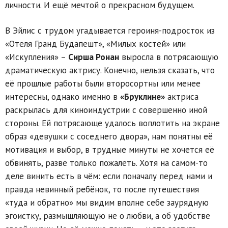
личности. И ещё мечтой о прекрасном будущем.
В Эйлис с трудом угадывается героиня-подросток из
«Отеля Гранд Будапешт», «Милых костей» или
«Искупления» –
Сирша Ронан
выросла в потрясающую
драматическую актрису. Конечно, нельзя сказать, что
её прошлые работы были второсортны или менее
интересны, однако именно в
«Бруклине»
актриса
раскрылась для киноиндустрии с совершенно иной
стороны. Ей потрясающе удалось воплотить на экране
образ «девушки с соседнего двора», нам понятны её
мотивация и выбор, в трудные минуты не хочется её
обвинять, разве только пожалеть. Хотя на самом-то
деле винить есть в чём: если поначалу перед нами и
правда невинный ребёнок, то после путешествия
«туда и обратно» мы видим вполне себе заурядную
эгоистку, размышляющую не о любви, а об удобстве