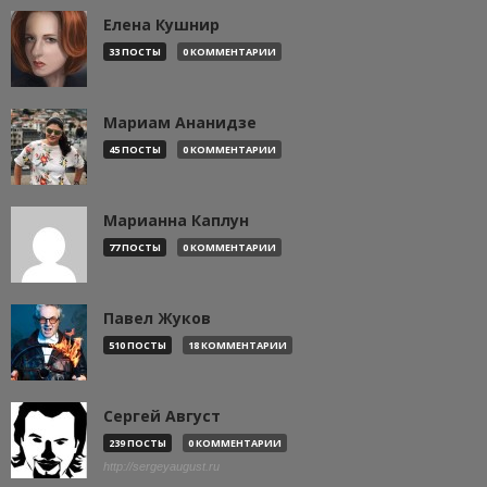
Елена Кушнир
33 ПОСТЫ
0 КОММЕНТАРИИ
Мариам Ананидзе
45 ПОСТЫ
0 КОММЕНТАРИИ
Марианна Каплун
77 ПОСТЫ
0 КОММЕНТАРИИ
Павел Жуков
510 ПОСТЫ
18 КОММЕНТАРИИ
Сергей Август
239 ПОСТЫ
0 КОММЕНТАРИИ
http://sergeyaugust.ru