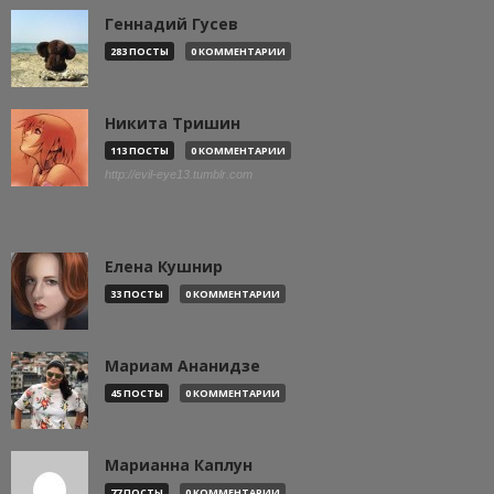
Геннадий Гусев
283 ПОСТЫ
0 КОММЕНТАРИИ
Никита Тришин
113 ПОСТЫ
0 КОММЕНТАРИИ
http://evil-eye13.tumblr.com
Елена Кушнир
33 ПОСТЫ
0 КОММЕНТАРИИ
Мариам Ананидзе
45 ПОСТЫ
0 КОММЕНТАРИИ
Марианна Каплун
77 ПОСТЫ
0 КОММЕНТАРИИ