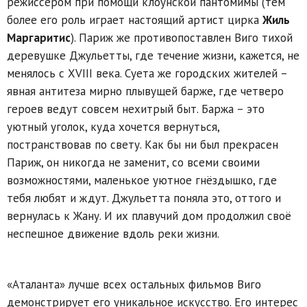
режиссёром при помощи клоунской пантомимы (тем
более его роль играет настоящий артист цирка
Жиль
Маргаритис
). Париж же противопоставлен Виго тихой
деревушке Джульетты, где течение жизни, кажется, не
менялось с XVIII века. Суета же городских жителей –
явная антитеза мирно плывущей барже, где четверо
героев ведут совсем нехитрый быт. Баржа – это
уютный уголок, куда хочется вернуться,
постранствовав по свету. Как бы ни был прекрасен
Париж, он никогда не заменит, со всеми своими
возможностями, маленькое уютное гнёздышко, где
тебя любят и ждут. Джульетта поняла это, оттого и
вернулась к Жану. И их плавучий дом продолжил своё
неспешное движение вдоль реки жизни.
«Аталанта» лучше всех остальных фильмов Виго
демонстрирует его уникальное искусство. Его интерес