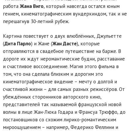
работа
Жана Виго
, который навсегда остался юным
гением, кинематографическим вундеркиндом, так и не
перешагнув 30-летний рубеж.
Картина повествует о двух влюблённых, Джульетте
(
Дита Парло
) и Жане (
Жан Дасте
), которые
отправляются в свадебное путешествие на барже. В
дороге их ждут неромантические будни, расставание
и счастливое воссоединение. Магия этого фильма в
том, что она сделала близким и дорогим это
кинематографическое видение – мечту о долгой и
счастливой жизни – для самых разных режиссёров. От
убеждённых сторонников авторского кино,
представителей так называемой французской новой
волны в лице Жан-Люка Годара и Франсуа Трюффо, до
постановщиков со схожим лирико-романтическим
мироощущением – например, Федерико Феллини и