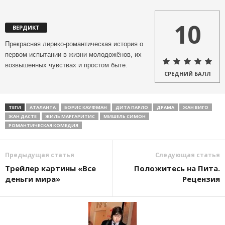
10
ВЕРДИКТ
Прекрасная лирико-романтическая история о
первом испытании в жизни молодожёнов, их
возвышенных чувствах и простом быте.
СРЕДНИЙ БАЛЛ
ТЕГИ
АТАЛАНТА
БОРИС КАУФМАН
ДИТА ПАРЛО
ДРАМА
ЖАН ВИГО
ЖАН ДАСТЕ
ЖИЛЬ МАРГАРИТИС
МИШЕЛЬ СИМОН
РОМАНТИЧЕСКАЯ КОМЕДИЯ
Предыдущая статья
Следующая статья
Трейлер картины «Все
Положитесь на Пита.
деньги мира»
Рецензия