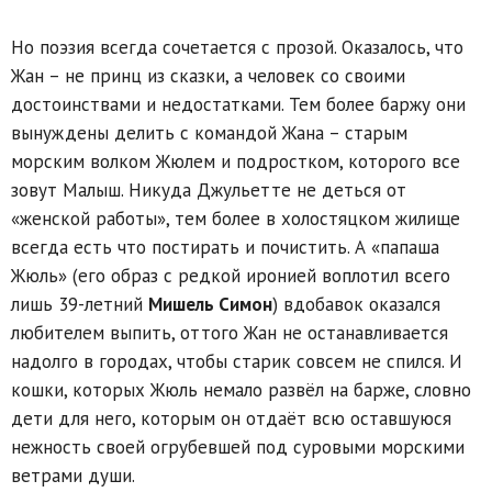
Но поэзия всегда сочетается с прозой. Оказалось, что
Жан – не принц из сказки, а человек со своими
достоинствами и недостатками. Тем более баржу они
вынуждены делить с командой Жана – старым
морским волком Жюлем и подростком, которого все
зовут Малыш. Никуда Джульетте не деться от
«женской работы», тем более в холостяцком жилище
всегда есть что постирать и почистить. А «папаша
Жюль» (его образ с редкой иронией воплотил всего
лишь 39-летний
Мишель Симон
) вдобавок оказался
любителем выпить, оттого Жан не останавливается
надолго в городах, чтобы старик совсем не спился. И
кошки, которых Жюль немало развёл на барже, словно
дети для него, которым он отдаёт всю оставшуюся
нежность своей огрубевшей под суровыми морскими
ветрами души.