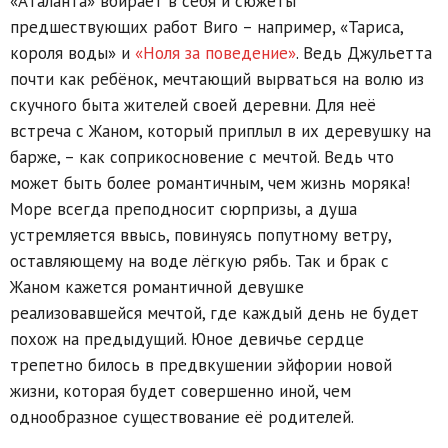
«Аталанта» вбирает в себя и сюжеты
предшествующих работ Виго – например, «Тариса,
короля воды» и
«Ноля за поведение»
. Ведь Джульетта
почти как ребёнок, мечтающий вырваться на волю из
скучного быта жителей своей деревни. Для неё
встреча с Жаном, который приплыл в их деревушку на
барже, – как соприкосновение с мечтой. Ведь что
может быть более романтичным, чем жизнь моряка!
Море всегда преподносит сюрпризы, а душа
устремляется ввысь, повинуясь попутному ветру,
оставляющему на воде лёгкую рябь. Так и брак с
Жаном кажется романтичной девушке
реализовавшейся мечтой, где каждый день не будет
похож на предыдущий. Юное девичье сердце
трепетно билось в предвкушении эйфории новой
жизни, которая будет совершенно иной, чем
однообразное существование её родителей.