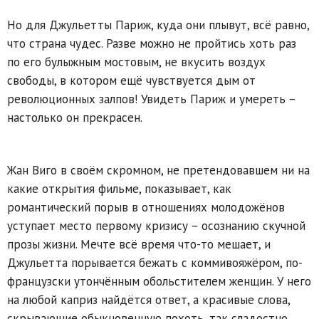
Но для Джульетты Париж, куда они плывут, всё равно,
что страна чудес. Разве можно не пройтись хоть раз
по его булыжным мостовым, не вкусить воздух
свободы, в котором ещё чувствуется дым от
революционных залпов! Увидеть Париж и умереть –
настолько он прекрасен.
Жан Виго в своём скромном, не претендовавшем ни на
какие открытия фильме, показывает, как
романтический порыв в отношениях молодожёнов
уступает место первому кризису – осознанию скучной
прозы жизни. Мечте всё время что-то мешает, и
Джульетта порывается бежать с коммивояжёром, по-
французски утончённым обольстителем женщин. У него
на любой каприз найдётся ответ, а красивые слова,
скрывающие обыкновенную похоть, так сладостно