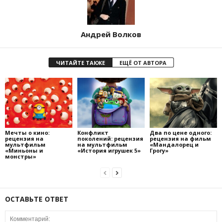
Андрей Волков
ЧИТАЙТЕ ТАКЖЕ
ЕЩЁ ОТ АВТОРА
Мечты о кино:
Конфликт
Два по цене одного:
рецензия на
поколений: рецензия
рецензия на фильм
мультфильм
на мультфильм
«Мандалорец и
«Миньоны и
«История игрушек 5»
Грогу»
монстры»
ОСТАВЬТЕ ОТВЕТ