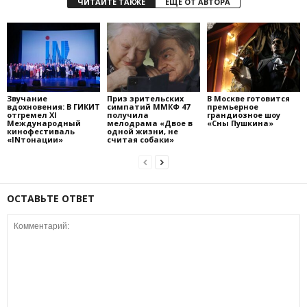
ЧИТАЙТЕ ТАКЖЕ
ЕЩЁ ОТ АВТОРА
Звучание
Приз зрительских
В Москве готовится
вдохновения: В ГИКИТ
симпатий ММКФ 47
премьерное
отгремел XI
получила
грандиозное шоу
Международный
мелодрама «Двое в
«Сны Пушкина»
кинофестиваль
одной жизни, не
«INтонации»
считая собаки»
ОСТАВЬТЕ ОТВЕТ