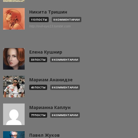
Никита Тришин
113 ПОСТЫ
0 КОММЕНТАРИИ
http://evil-eye13.tumblr.com
Елена Кушнир
33 ПОСТЫ
0 КОММЕНТАРИИ
Мариам Ананидзе
45 ПОСТЫ
0 КОММЕНТАРИИ
Марианна Каплун
77 ПОСТЫ
0 КОММЕНТАРИИ
Павел Жуков