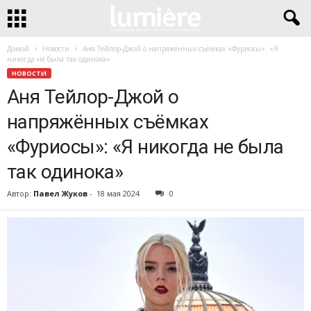
Домой
Новости
Аня Тейлор-Джой о напряжённых съёмках «Фуриосы»: «Я
никогда не была так одинока»
НОВОСТИ
Аня Тейлор-Джой о
напряжённых съёмках
«Фуриосы»: «Я никогда не была
так одинока»
Автор:
Павел Жуков
-
18 мая 2024
0