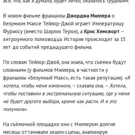
всё, что, как я думала, будет легко, оказалось трудным».
В новом фильме франшизы
Джорджа Миллера
о
Безумном Максе Тейлор-Джой играет Императрицу
Фуриосу (вместо Шарлиз Терон), а
Крис Хемсворт
–
хитроумного полководца. История происходит за 15
лет до событий предыдущего фильма.
По словам Тейлор-Джой, она знала, что съёмки будут
сложными (у фильмов Миллера, в частности у
франшизы «Безумный Макс», есть такая репутация).
«Я
хотела, чтобы меня изменили,
– сказала она. –
Хотела,
чтобы поставили в экстремальную ситуацию, где у меня
не будет другого выбора, кроме как расти. И я это
получила».
На съёмочной площадке они с Миллером долгие
месяцы оттачивали экшен-сцены, анализируя