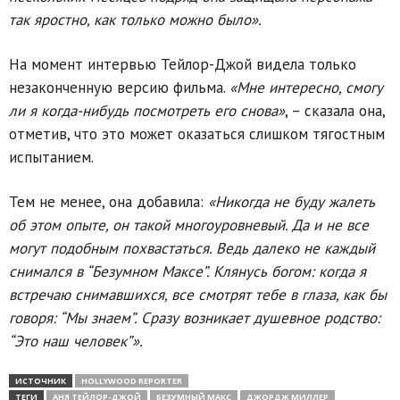
так яростно, как только можно было».
На момент интервью Тейлор-Джой видела только
незаконченную версию фильма.
«Мне интересно, смогу
ли я когда-нибудь посмотреть его снова»
, – сказала она,
отметив, что это может оказаться слишком тягостным
испытанием.
Тем не менее, она добавила:
«Никогда не буду жалеть
об этом опыте, он такой многоуровневый. Да и не все
могут подобным похвастаться. Ведь далеко не каждый
снимался в “Безумном Максе”. Клянусь богом: когда я
встречаю снимавшихся, все смотрят тебе в глаза, как бы
говоря: “Мы знаем”. Сразу возникает душевное родство:
“Это наш человек”».
ИСТОЧНИК
HOLLYWOOD REPORTER
ТЕГИ
АНЯ ТЕЙЛОР-ДЖОЙ
БЕЗУМНЫЙ МАКС
ДЖОРДЖ МИЛЛЕР