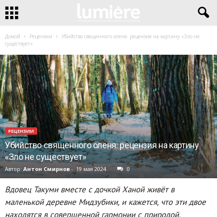
Домой
Рецензии
Убийство священного оленя: рецензия на картину «Зло не
существует»
РЕЦЕНЗИИ
Убийство священного оленя: рецензия на картину
«Зло не существует»
Автор:
Антон Смирнов
-
19 мая 2024
0
Вдовец Такуми вместе с дочкой Ханой живёт в
маленькой деревне Мидзубики, и кажется, что эти двое
находятся в совершенной гармонии с природой.