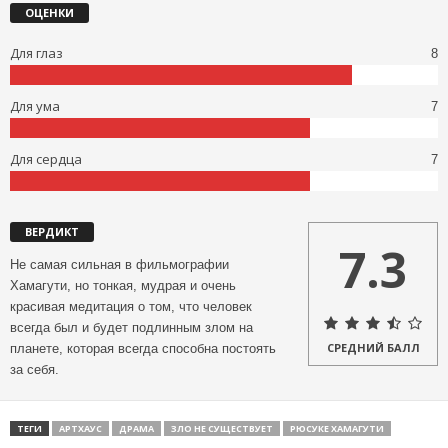
ОЦЕНКИ
Для глаз
8
Для ума
7
Для сердца
7
ВЕРДИКТ
7.3
Не самая сильная в фильмографии
Хамагути, но тонкая, мудрая и очень
красивая медитация о том, что человек
всегда был и будет подлинным злом на
СРЕДНИЙ БАЛЛ
планете, которая всегда способна постоять
за себя.
ТЕГИ
АРТХАУС
ДРАМА
ЗЛО НЕ СУЩЕСТВУЕТ
РЮСУКЕ ХАМАГУТИ