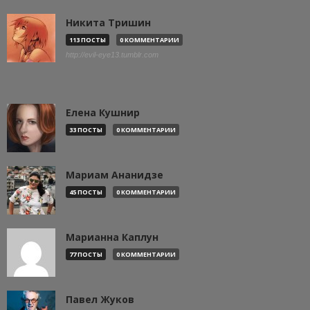
Никита Тришин
113 ПОСТЫ
0 КОММЕНТАРИИ
http://evil-eye13.tumblr.com
Елена Кушнир
33 ПОСТЫ
0 КОММЕНТАРИИ
Мариам Ананидзе
45 ПОСТЫ
0 КОММЕНТАРИИ
Марианна Каплун
77 ПОСТЫ
0 КОММЕНТАРИИ
Павел Жуков