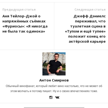
Предыдущая статья
Следующая статья
Аня Тейлор-Джой о
Джефф Дэниелс
напряжённых съёмках
переживал, что
«Фуриосы»: «Я никогда
туалетная сцена в
не была так одинока»
«Тупом и ещё тупее»
положит конец его
актёрской карьере
Антон Смирнов
Обычный кинофанат, который любит кино настолько, что не может об
этом молчать и потому пишет. Ну и о своих впечатлениях тоже.