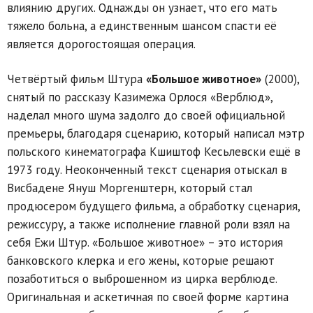
влиянию других. Однажды он узнает, что его мать
тяжело больна, а единственным шансом спасти её
является дорогостоящая операция.
Четвёртый фильм Штура
«Большое животное»
(2000),
снятый по рассказу Казимежа Орлося «Верблюд»,
наделал много шума задолго до своей официальной
премьеры, благодаря сценарию, который написал мэтр
польского кинематографа Кшиштоф Кесьлевски ещё в
1973 году. Неоконченный текст сценария отыскал в
Висбадене Януш Моргенштерн, который стал
продюсером будущего фильма, а обработку сценария,
режиссуру, а также исполнение главной роли взял на
себя Ежи Штур. «Большое животное» – это история
банковского клерка и его жены, которые решают
позаботиться о выброшенном из цирка верблюде.
Оригинальная и аскетичная по своей форме картина