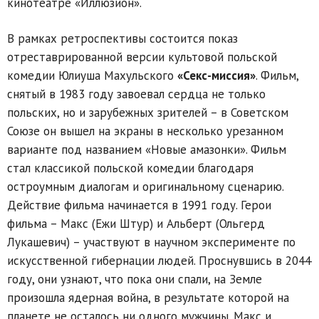
кинотеатре «Иллюзион».
В рамках ретроспективы состоится показ
отреставрированной версии культовой польской
комедии Юлиуша Махульского
«Секс-миссия»
. Фильм,
снятый в 1983 году завоевал сердца не только
польских, но и зарубежных зрителей – в Советском
Союзе он вышел на экраны в несколько урезанном
варианте под названием «Новые амазонки». Фильм
стал классикой польской комедии благодаря
остроумным диалогам и оригинальному сценарию.
Действие фильма начинается в 1991 году. Герои
фильма – Макс (Ежи Штур) и Альберт (Ольгерд
Лукашевич) – участвуют в научном эксперименте по
искусственной гибернации людей. Проснувшись в 2044
году, они узнают, что пока они спали, на Земле
произошла ядерная война, в результате которой на
планете не осталось ни одного мужчины. Макс и