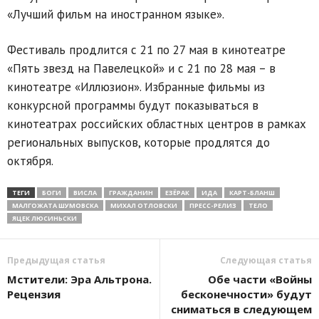
«Лучший фильм на иностранном языке».
Фестиваль продлится с 21 по 27 мая в кинотеатре
«Пять звезд на Павелецкой» и с 21 по 28 мая – в
кинотеатре «Иллюзион». Избранные фильмы из
конкурсной программы будут показываться в
кинотеатрах российских областных центров в рамках
региональных выпусков, которые продлятся до
октября.
ТЕГИ
БОГИ
ВИСЛА
ГРАЖДАНИН
ЕЗЁРАК
ИДА
КАРТ-БЛАНШ
МАЛГОЖАТА ШУМОВСКА
МИХАЛ ОТЛОВСКИ
ПРЕСС-РЕЛИЗ
ТЕЛО
ЯЦЕК ЛЮСИНЬСКИ
Предыдущая статья
Следующая статья
Мстители: Эра Альтрона.
Обе части «Войны
Рецензия
бесконечности» будут
сниматься в следующем