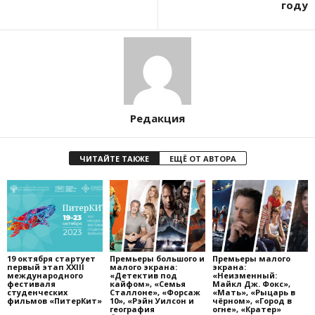
году
Редакция
ЧИТАЙТЕ ТАКЖЕ
ЕЩЁ ОТ АВТОРА
19 октября стартует
Премьеры большого и
Премьеры малого
первый этап XXIII
малого экрана:
экрана:
международного
«Детектив под
«Неизменный:
фестиваля
кайфом», «Семья
Майкл Дж. Фокс»,
студенческих
Сталлоне», «Форсаж
«Мать», «Рыцарь в
фильмов «ПитерКит»
10», «Рэйн Уилсон и
чёрном», «Город в
география
огне», «Кратер»