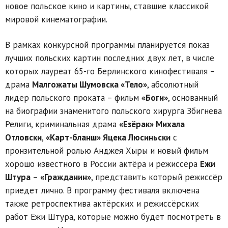
новое польское кино и картины, ставшие классикой
мировой кинематографии.
В рамках конкурсной программы планируется показ
лучших польских картин последних двух лет, в числе
которых лауреат 65-го Берлинского кинофестиваля –
драма
Малгожаты Шумовска «Тело»
, абсолютный
лидер польского проката – фильм
«Боги»
, основанный
на биографии знаменитого польского хирурга Збигнева
Религи, криминальная драма
«Езёрак» Михала
Отловски
,
«Карт-бланш» Яцека Люсиньски
с
пронзительной ролью Анджея Хыры и новый фильм
хорошо известного в России актёра и режиссёра
Ежи
Штура
–
«Гражданин»
, представить который режиссёр
приедет лично. В программу фестиваля включена
также ретроспектива актёрских и режиссёрских
работ Ежи Штура, которые можно будет посмотреть в