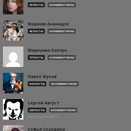
33 ПОСТЫ
0 КОММЕНТАРИИ
Мариам Ананидзе
45 ПОСТЫ
0 КОММЕНТАРИИ
Марианна Каплун
77 ПОСТЫ
0 КОММЕНТАРИИ
Павел Жуков
510 ПОСТЫ
18 КОММЕНТАРИИ
Сергей Август
239 ПОСТЫ
0 КОММЕНТАРИИ
http://sergeyaugust.ru
Софья Скалдина