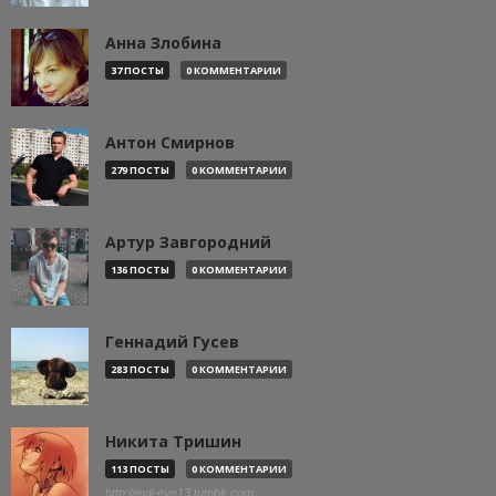
Анна Злобина
37 ПОСТЫ
0 КОММЕНТАРИИ
Антон Смирнов
279 ПОСТЫ
0 КОММЕНТАРИИ
Артур Завгородний
136 ПОСТЫ
0 КОММЕНТАРИИ
Геннадий Гусев
283 ПОСТЫ
0 КОММЕНТАРИИ
Никита Тришин
113 ПОСТЫ
0 КОММЕНТАРИИ
http://evil-eye13.tumblr.com