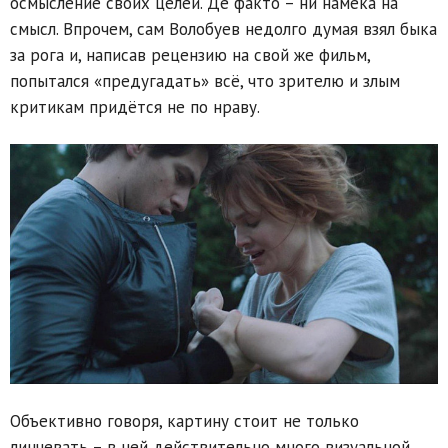
осмысление своих целей. Де факто – ни намёка на
смысл. Впрочем, сам Волобуев недолго думая взял быка
за рога и, написав рецензию на свой же фильм,
попытался «предугадать» всё, что зрителю и злым
критикам придётся не по нраву.
Объективно говоря, картину стоит не только
линчевать – в ней действительно много визуальной