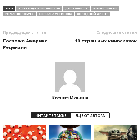
ТЕГИ
АЛЕКСАНДР МОЛОЧНИКОВ
ДАША ЧАРУША
МИХАИЛ ХАСАЙ
РОМАН ВОЛОБУЕВ
СВЕТЛАНА УСТИНОВА
ХОЛОДНЫЙ ФРОНТ
Предыдущая статья
Следующая статья
Госпожа Америка.
10 страшных киносказок
Рецензия
Ксения Ильина
ЧИТАЙТЕ ТАКЖЕ
ЕЩЁ ОТ АВТОРА