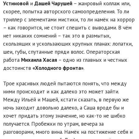
Устиновой
и
Дашей Чарушей
– жанровый коллаж или,
скорее, попытка авторского самоопределения. То ли
триллер с элементами мистики, то ли намёк на хоррор
– как говорится, не стоит спешить с выводами. В чём
нет никаких сомнений – так это в размытых,
скользящих и ускользающих крупных планах: лопатки,
шеи, губы, спутанные пряди волос. Операторская
работа
Михаила Хасая
– одно из главных и честных
достоинств
«Холодного фронта»
.
Трое красивых людей пытаются понять, что между
ними происходит и как далеко это может зайти.
Между Ильёй и Машей, кстати сказать, в первую же
ночь заходит довольно далеко, а Саша вроде бы и
хочет придать этому значение, но как-то не шибко
получается. Пробежки по утрам, вечера за
разговорами, много вина. Намёк на постижение себя и