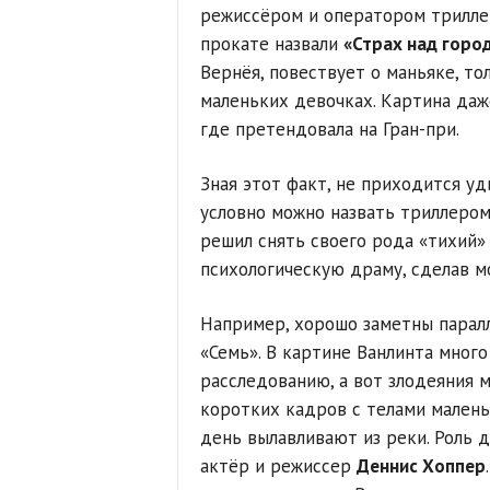
режиссёром и оператором триллер
прокате назвали
«Страх над горо
Вернёя, повествует о маньяке, то
маленьких девочках. Картина даж
где претендовала на Гран-при.
Зная этот факт, не приходится у
условно можно назвать триллером
решил снять своего рода «тихий»
психологическую драму, сделав м
Например, хорошо заметны парал
«Семь». В картине Ванлинта мног
расследованию, а вот злодеяния м
коротких кадров с телами мален
день вылавливают из реки. Роль 
актёр и режиссер
Деннис Хоппер