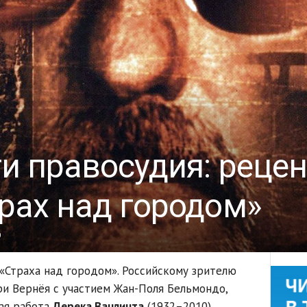
и правосудия: рецен
рах над городом»
0
«Страха над городом». Российскому зрителю
ри Вернёя с участием Жан-Поля Бельмондо,
ая работа
Дерека Ванлинта
(1932–2010).