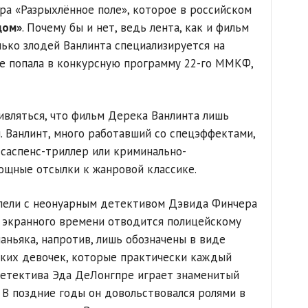
а «Разрыхлённое поле», которое в российском
дом»
. Почему бы и нет, ведь лента, как и фильм
лько злодей Ванлинта специализируется на
е попала в конкурсную программу 22-го ММКФ,
дивляться, что фильм Дерека Ванлинта лишь
. Ванлинт, много работавший со спецэффектами,
 саспенс-триллер или криминально-
ощные отсылки к жанровой классике.
лели с неонуарным детективом Дэвида Финчера
о экранного времени отводится полицейскому
аньяка, напротив, лишь обозначены в виде
ьких девочек, которые практически каждый
детектива Эда ДеЛонгпре играет знаменитый
. В поздние годы он довольствовался ролями в