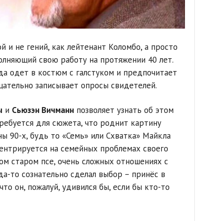
й и не гений, как лейтенант Коломбо, а просто
олняющий свою работу на протяжении 40 лет.
а одет в костюм с галстуком и предпочитает
щательно записывает опросы свидетелей.
ы
и
Сьюзэн Вичманн
позволяет узнать об этом
требуется для сюжета, что роднит картину
ы 90-х, будь то «Семь» или Схватка» Майкла
ентрируется на семейных проблемах своего
ом старом псе, очень сложных отношениях с
а-то сознательно сделал выбор – принёс в
то он, пожалуй, удивился бы, если бы кто-то