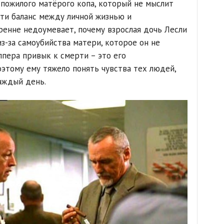
пожилого матёрого копа, который не мыслит
йти баланс между личной жизнью и
кренне недоумевает, почему взрослая дочь Лесли
из-за самоубийства матери, которое он не
ппера привык к смерти – это его
этому ему тяжело понять чувства тех людей,
аждый день.