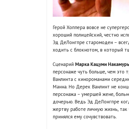
Герой Хоппера вовсе не супергеро
хороший полицейский, честно исп
Эд ДеЛонгпре старомоден – всегд
ходить с блокнотом, в который т
Сценарий
Марка Кацуми Накамур
персонаже чуть больше, чем это 
Ванлинта с кинороманами середин
Манна. Но Дерек Ванлинт не конц
персонажа – умершей жене, больн
дочерью. Ведь Эд ДеЛонгпре когд
жертву работе личную жизнь, так ч
принялся ему сочувствовать.