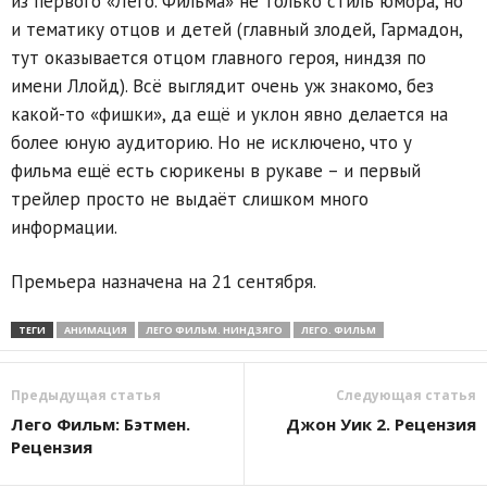
из первого «Лего. Фильма» не только стиль юмора, но
и тематику отцов и детей (главный злодей, Гармадон,
тут оказывается отцом главного героя, ниндзя по
имени Ллойд). Всё выглядит очень уж знакомо, без
какой-то «фишки», да ещё и уклон явно делается на
более юную аудиторию. Но не исключено, что у
фильма ещё есть сюрикены в рукаве – и первый
трейлер просто не выдаёт слишком много
информации.
Премьера назначена на 21 сентября.
ТЕГИ
АНИМАЦИЯ
ЛЕГО ФИЛЬМ. НИНДЗЯГО
ЛЕГО. ФИЛЬМ
Предыдущая статья
Следующая статья
Лего Фильм: Бэтмен.
Джон Уик 2. Рецензия
Рецензия