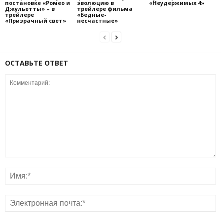
постановке «Ромео и
эволюцию в
«Неудержимых 4»
Джульетты» – в
трейлере фильма
трейлере
«Бедные-
«Призрачный свет»
несчастные»
ОСТАВЬТЕ ОТВЕТ