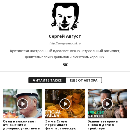
Сергей Август
http://sergeyaugust.ru
Критически настроенный идеалист, вечно недовольный оптимист,
ценитель плохих фильмов и любитель хороших.
ЧИТАЙТЕ ТАКЖЕ
ЕЩЁ ОТ АВТОРА
Отец налаживает
Эмма Стоун
Экшен-ветераны
отношения с
переживает
снова в деле в
дочерью, участвуя в
фантастическую
трейлере