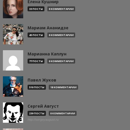
Елена Кушнир
33 ПОСТЫ
0 КОММЕНТАРИИ
Мариам Ананидзе
45 ПОСТЫ
0 КОММЕНТАРИИ
Марианна Каплун
77 ПОСТЫ
0 КОММЕНТАРИИ
Павел Жуков
510 ПОСТЫ
18 КОММЕНТАРИИ
Сергей Август
239 ПОСТЫ
0 КОММЕНТАРИИ
http://sergeyaugust.ru