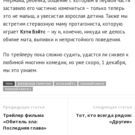
Мермана, ребёнка, общение с которым в первой части
заставило его частично измениться – только теперь
это не малыш, а увесистая взрослая детина. Также мы
встретим стервозную маму протагониста, которую
играет
Кэти Бэйтс
– ну и, конечно, никуда не делось
обилие мата, выпивки и непристойного поведения.
По трейлеру пока сложно судить, удастся ли сиквел к
любимой многими комедии, но уже скоро, 1 декабря,
мы это узнаем.
ТЕГИ
БИЛЛИ БОБ ТОРНТОН
КЭТИ БЭЙТС
ПЛОХОЙ САНТА
ПЛОХОЙ САНТА 2
Предыдущая статья
Следующая статья
Трейлер фильма
Тот, кто всегда рядом:
«Обитель зла:
«Другие»
Последняя глава»