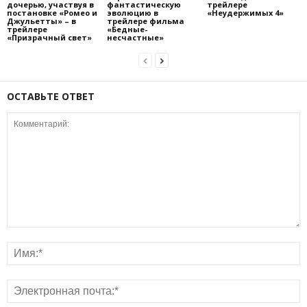
дочерью, участвуя в
фантастическую
трейлере
постановке «Ромео и
эволюцию в
«Неудержимых 4»
Джульетты» – в
трейлере фильма
трейлере
«Бедные-
«Призрачный свет»
несчастные»
ОСТАВЬТЕ ОТВЕТ