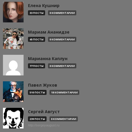
Елена Кушнир
33 ПОСТЫ
0 КОММЕНТАРИИ
Мариам Ананидзе
45 ПОСТЫ
0 КОММЕНТАРИИ
Марианна Каплун
77 ПОСТЫ
0 КОММЕНТАРИИ
Павел Жуков
510 ПОСТЫ
18 КОММЕНТАРИИ
Сергей Август
239 ПОСТЫ
0 КОММЕНТАРИИ
http://sergeyaugust.ru