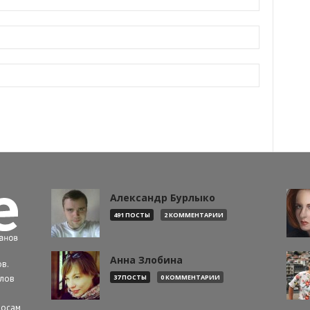
Александр Бурлыко
491 ПОСТЫ
2 КОММЕНТАРИИ
Анна Злобина
в.
алов
37 ПОСТЫ
0 КОММЕНТАРИИ
росам