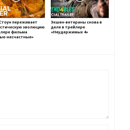
Стоун переживает
Экшен-ветераны снова в
стическую эволюцию
деле в трейлере
йлере фильма
«Неудержимых 4»
ые-несчастные»