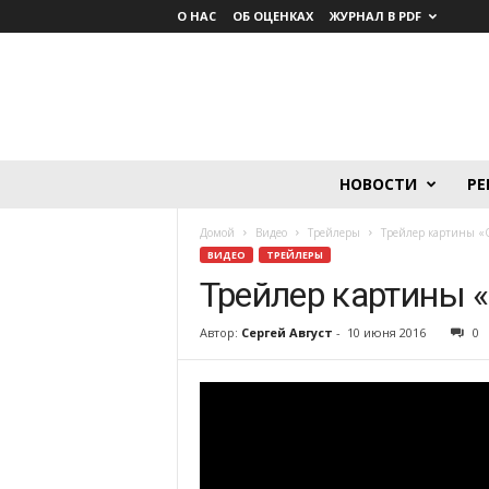
О НАС
ОБ ОЦЕНКАХ
ЖУРНАЛ В PDF
Lumière.
НОВОСТИ
РЕ
Журнал
о
Домой
Видео
Трейлеры
Трейлер картины «
кино
ВИДЕО
ТРЕЙЛЕРЫ
Трейлер картины 
Автор:
Сергей Август
-
10 июня 2016
0