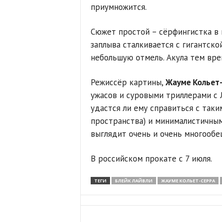
приумножится.
Сюжет простой – сёрфингистка в
заплыва сталкивается с гигантской
небольшую отмель. Акула тем вре
Режиссёр картины,
Жауме Кольет
ужасов и суровыми триллерами с 
удастся ли ему справиться с так
пространства) и минималистичным
выглядит очень и очень многооб
В российском прокате с 7 июля.
ТЕГИ
БЛЕЙК ЛАЙВЛИ
ЖАУМЕ КОЛЬЕТ-СЕРРА