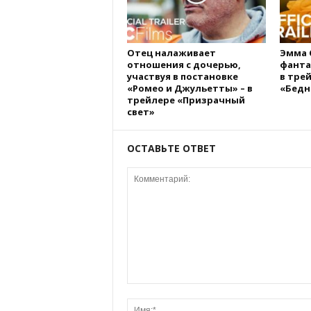
Отец налаживает
Эмма 
отношения с дочерью,
фанта
участвуя в постановке
в тре
«Ромео и Джульетты» – в
«Бедн
трейлере «Призрачный
свет»
ОСТАВЬТЕ ОТВЕТ