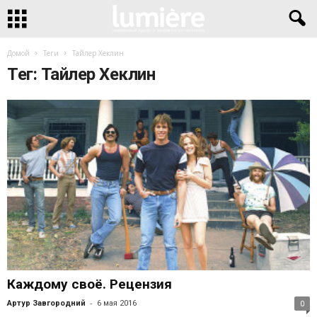
Домой
Теги
Тайлер Хеклин
Тег: Тайлер Хеклин
Каждому своё. Рецензия
-
Артур Завгородний
6 мая 2016
0