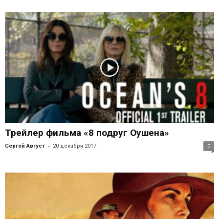
Трейлер фильма «8 подруг Оушена»
-
Сергей Август
20 декабря 2017
0