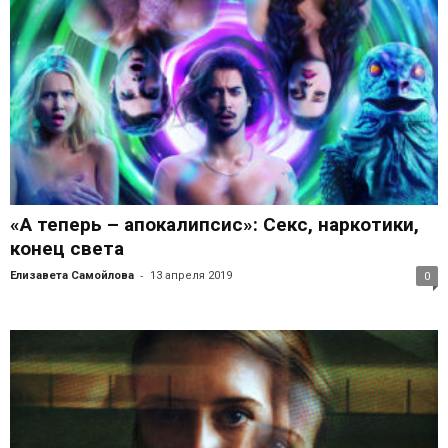
«А теперь – апокалипсис»: Секс, наркотики,
конец света
-
Елизавета Самойлова
13 апреля 2019
0