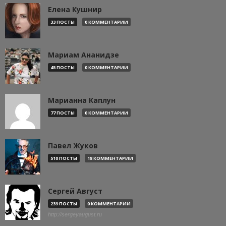
Елена Кушнир
33 ПОСТЫ
0 КОММЕНТАРИИ
Мариам Ананидзе
45 ПОСТЫ
0 КОММЕНТАРИИ
Марианна Каплун
77 ПОСТЫ
0 КОММЕНТАРИИ
Павел Жуков
510 ПОСТЫ
18 КОММЕНТАРИИ
Сергей Август
239 ПОСТЫ
0 КОММЕНТАРИИ
http://sergeyaugust.ru