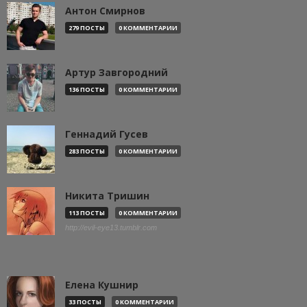
Антон Смирнов
279 ПОСТЫ
0 КОММЕНТАРИИ
Артур Завгородний
136 ПОСТЫ
0 КОММЕНТАРИИ
Геннадий Гусев
283 ПОСТЫ
0 КОММЕНТАРИИ
Никита Тришин
113 ПОСТЫ
0 КОММЕНТАРИИ
http://evil-eye13.tumblr.com
Елена Кушнир
33 ПОСТЫ
0 КОММЕНТАРИИ