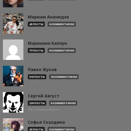
Мариам Ананидзе
45 ПОСТЫ
0 КОММЕНТАРИИ
Марианна Каплун
77 ПОСТЫ
0 КОММЕНТАРИИ
Павел Жуков
510 ПОСТЫ
18 КОММЕНТАРИИ
Сергей Август
239 ПОСТЫ
0 КОММЕНТАРИИ
http://sergeyaugust.ru
Софья Скалдина
35 ПОСТЫ
0 КОММЕНТАРИИ