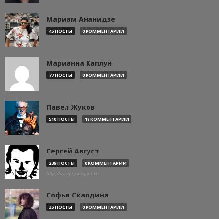
Мариам Ананидзе
45 ПОСТЫ
0 КОММЕНТАРИИ
Марианна Каплун
77 ПОСТЫ
0 КОММЕНТАРИИ
Павел Жуков
510 ПОСТЫ
18 КОММЕНТАРИИ
Сергей Август
239 ПОСТЫ
0 КОММЕНТАРИИ
http://sergeyaugust.ru
Софья Скалдина
35 ПОСТЫ
0 КОММЕНТАРИИ