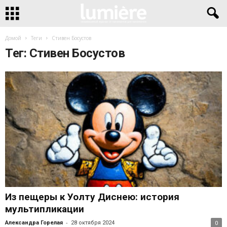
Домой
Теги
Стивен Босустов
Тег: Стивен Босустов
Из пещеры к Уолту Диснею: история
мультипликации
-
Александра Горелая
28 октября 2024
0