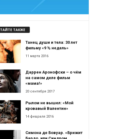
ТАЙТЕ ТАКЖЕ
Танец души и тела: 30 лет
фильму «9 ½ недель»
11 марта 2016
Даррен Аронофски – о чём
на самом деле фильм
«мама!»
20 сентября 2017
Рылом не вышел: «Мой
кровавый Валентин»
14 февраля 2016
Симона де Бовуар. «Брижит
Бардо, или Синдром