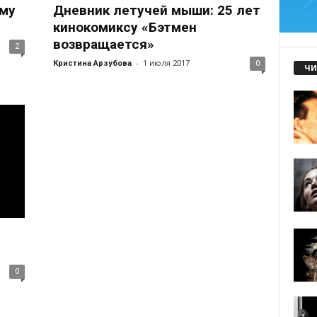
ьму
Дневник летучей мыши: 25 лет
кинокомиксу «Бэтмен
возвращается»
2
-
Кристина Арзубова
1 июля 2017
0
ЧИ
0