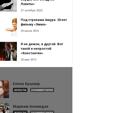
Лолиты»
27 октября 2022
Под стрелами Амура: 20 лет
фильму «Эмма»
25 июня 2016
Я не демон, я другой. Вот
такой я непростой:
«Константин»
20 мая 2015
Елена Кушнир
33 ПОСТЫ
0 КОММЕНТАРИИ
Мариам Ананидзе
45 ПОСТЫ
0 КОММЕНТАРИИ