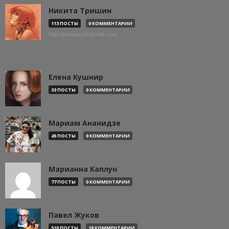
Никита Тришин
113 ПОСТЫ
0 КОММЕНТАРИИ
http://evil-eye13.tumblr.com
Елена Кушнир
33 ПОСТЫ
0 КОММЕНТАРИИ
Мариам Ананидзе
45 ПОСТЫ
0 КОММЕНТАРИИ
Марианна Каплун
77 ПОСТЫ
0 КОММЕНТАРИИ
Павел Жуков
510 ПОСТЫ
18 КОММЕНТАРИИ