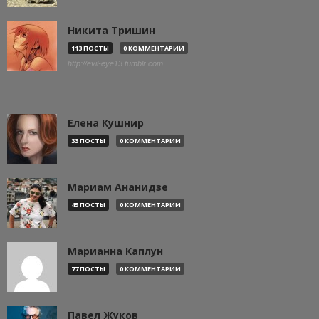
Никита Тришин
113 ПОСТЫ
0 КОММЕНТАРИИ
http://evil-eye13.tumblr.com
Елена Кушнир
33 ПОСТЫ
0 КОММЕНТАРИИ
Мариам Ананидзе
45 ПОСТЫ
0 КОММЕНТАРИИ
Марианна Каплун
77 ПОСТЫ
0 КОММЕНТАРИИ
Павел Жуков