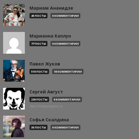
Мариам Ананидзе
45 ПОСТЫ
0 КОММЕНТАРИИ
Марианна Каплун
77 ПОСТЫ
0 КОММЕНТАРИИ
Павел Жуков
510 ПОСТЫ
18 КОММЕНТАРИИ
Сергей Август
239 ПОСТЫ
0 КОММЕНТАРИИ
http://sergeyaugust.ru
Софья Скалдина
35 ПОСТЫ
0 КОММЕНТАРИИ