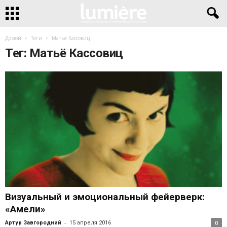
Домой
Теги
Матьё Кассовиц
Тег: Матьё Кассовиц
Визуальный и эмоциональный фейерверк:
«Амели»
-
Артур Завгородний
15 апреля 2016
0