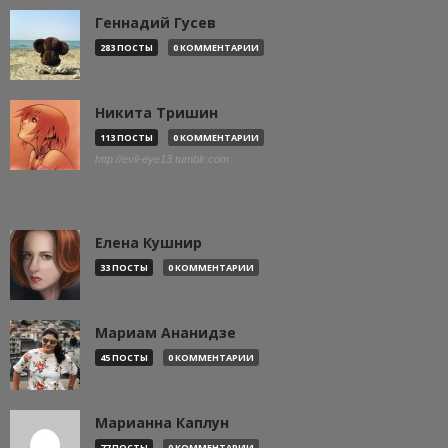
Геннадий Гусев
283 ПОСТЫ
0 КОММЕНТАРИИ
Никита Тришин
113 ПОСТЫ
0 КОММЕНТАРИИ
http://evil-eye13.tumblr.com
Елена Кушнир
33 ПОСТЫ
0 КОММЕНТАРИИ
Мариам Ананидзе
45 ПОСТЫ
0 КОММЕНТАРИИ
Марианна Каплун
77 ПОСТЫ
0 КОММЕНТАРИИ