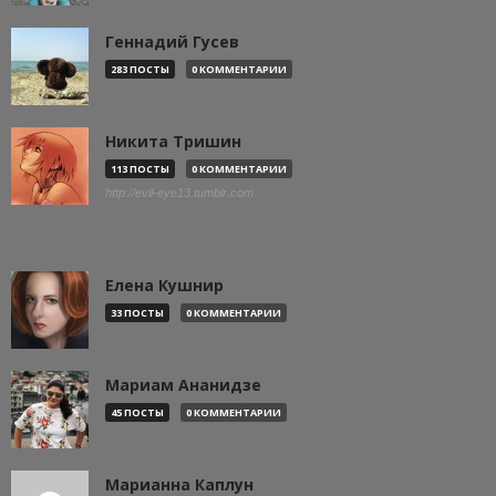
Геннадий Гусев
283 ПОСТЫ
0 КОММЕНТАРИИ
Никита Тришин
113 ПОСТЫ
0 КОММЕНТАРИИ
http://evil-eye13.tumblr.com
Елена Кушнир
33 ПОСТЫ
0 КОММЕНТАРИИ
Мариам Ананидзе
45 ПОСТЫ
0 КОММЕНТАРИИ
Марианна Каплун