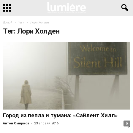
Домой
Теги
Лори Холден
Тег: Лори Холден
Город из пепла и тумана: «Сайлент Хилл»
-
Антон Смирнов
23 апреля 2016
0