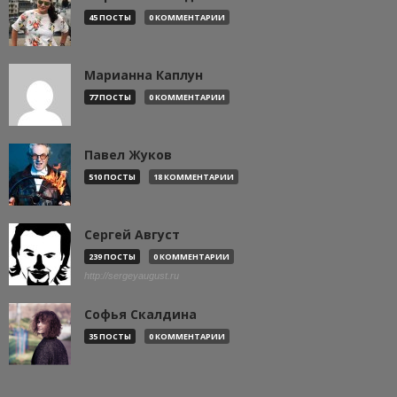
45 ПОСТЫ
0 КОММЕНТАРИИ
Марианна Каплун
77 ПОСТЫ
0 КОММЕНТАРИИ
Павел Жуков
510 ПОСТЫ
18 КОММЕНТАРИИ
Сергей Август
239 ПОСТЫ
0 КОММЕНТАРИИ
http://sergeyaugust.ru
Софья Скалдина
35 ПОСТЫ
0 КОММЕНТАРИИ