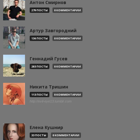
Антон Смирнов
279 ПОСТЫ
0 КОММЕНТАРИИ
Артур Завгородний
136 ПОСТЫ
0 КОММЕНТАРИИ
Геннадий Гусев
283 ПОСТЫ
0 КОММЕНТАРИИ
Никита Тришин
113 ПОСТЫ
0 КОММЕНТАРИИ
http://evil-eye13.tumblr.com
Елена Кушнир
33 ПОСТЫ
0 КОММЕНТАРИИ