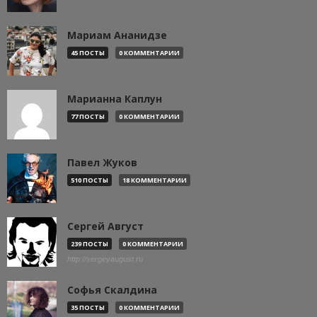
Мариам Ананидзе
45 ПОСТЫ
0 КОММЕНТАРИИ
Марианна Каплун
77 ПОСТЫ
0 КОММЕНТАРИИ
Павел Жуков
510 ПОСТЫ
18 КОММЕНТАРИИ
Сергей Август
239 ПОСТЫ
0 КОММЕНТАРИИ
http://sergeyaugust.ru
Софья Скалдина
35 ПОСТЫ
0 КОММЕНТАРИИ