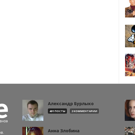
Александр Бурлыко
491 ПОСТЫ
2 КОММЕНТАРИИ
Анна Злобина
в.