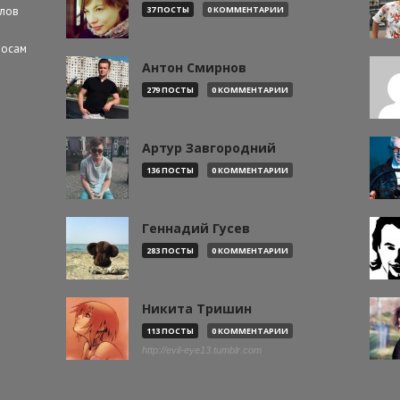
алов
37 ПОСТЫ
0 КОММЕНТАРИИ
росам
Антон Смирнов
279 ПОСТЫ
0 КОММЕНТАРИИ
Артур Завгородний
136 ПОСТЫ
0 КОММЕНТАРИИ
Геннадий Гусев
283 ПОСТЫ
0 КОММЕНТАРИИ
Никита Тришин
113 ПОСТЫ
0 КОММЕНТАРИИ
http://evil-eye13.tumblr.com