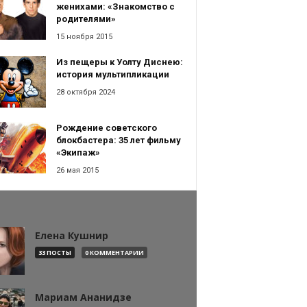
женихами: «Знакомство с
родителями»
15 ноября 2015
Из пещеры к Уолту Диснею:
история мультипликации
28 октября 2024
Рождение советского
блокбастера: 35 лет фильму
«Экипаж»
26 мая 2015
Елена Кушнир
33 ПОСТЫ
0 КОММЕНТАРИИ
Мариам Ананидзе