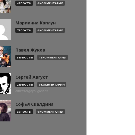
45 ПОСТЫ
0 КОММЕНТАРИИ
Марианна Каплун
77 ПОСТЫ
0 КОММЕНТАРИИ
Павел Жуков
510 ПОСТЫ
18 КОММЕНТАРИИ
Сергей Август
239 ПОСТЫ
0 КОММЕНТАРИИ
http://sergeyaugust.ru
Софья Скалдина
35 ПОСТЫ
0 КОММЕНТАРИИ