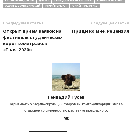
ВАЛЕРИЙ ФЕДОСОВ
ДРАМА
МОЙ ДРУГ ИВАН ЛАПШИН
НИНА РУСЛАНОВА
ЭДУАРД ВОЛОДАРСКИЙ
ЮРИЙ ГЕРМАН
ЮРИЙ ПОМОГАЕВ
Предыдущая статья
Следующая статья
Открыт прием заявок на
Приди ко мне. Рецензия
фестиваль студенческих
короткометражек
«Грач-2020»
Геннадий Гусев
Перманентно рефлексирующий графоман, контркультурщик, эмпат-
старовер со склонностью к эстетике прекрасного.