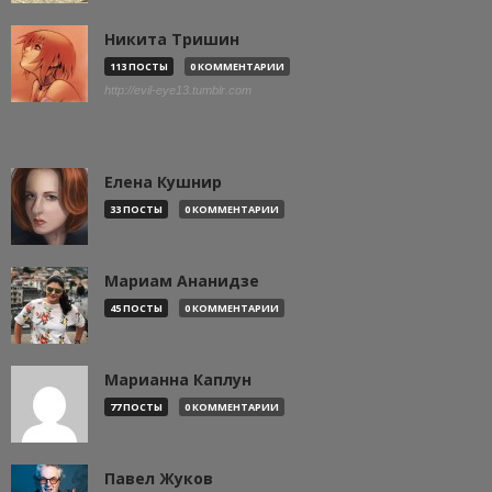
Никита Тришин
113 ПОСТЫ
0 КОММЕНТАРИИ
http://evil-eye13.tumblr.com
Елена Кушнир
33 ПОСТЫ
0 КОММЕНТАРИИ
Мариам Ананидзе
45 ПОСТЫ
0 КОММЕНТАРИИ
Марианна Каплун
77 ПОСТЫ
0 КОММЕНТАРИИ
Павел Жуков