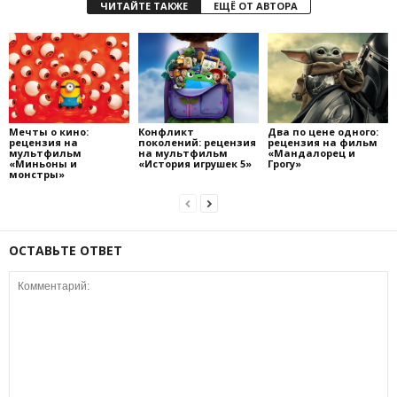
ЧИТАЙТЕ ТАКЖЕ
ЕЩЁ ОТ АВТОРА
Мечты о кино:
Конфликт
Два по цене одного:
рецензия на
поколений: рецензия
рецензия на фильм
мультфильм
на мультфильм
«Мандалорец и
«Миньоны и
«История игрушек 5»
Грогу»
монстры»
ОСТАВЬТЕ ОТВЕТ