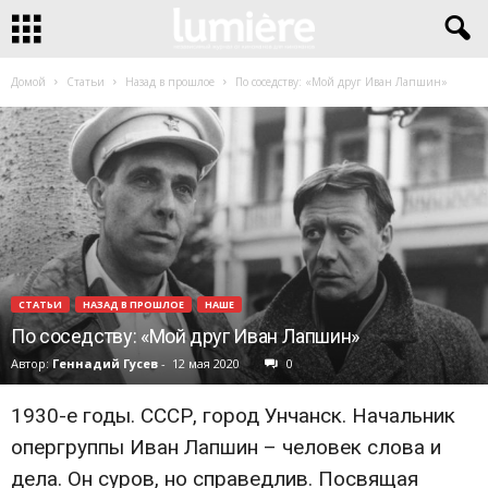
Домой
Статьи
Назад в прошлое
По соседству: «Мой друг Иван Лапшин»
СТАТЬИ
НАЗАД В ПРОШЛОЕ
НАШЕ
По соседству: «Мой друг Иван Лапшин»
Автор:
Геннадий Гусев
-
12 мая 2020
0
1930-е годы. СССР, город Унчанск. Начальник
опергруппы Иван Лапшин – человек слова и
дела. Он суров, но справедлив. Посвящая