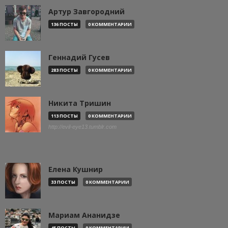
Артур Завгородний
136 ПОСТЫ
0 КОММЕНТАРИИ
Геннадий Гусев
283 ПОСТЫ
0 КОММЕНТАРИИ
Никита Тришин
113 ПОСТЫ
0 КОММЕНТАРИИ
http://evil-eye13.tumblr.com
Елена Кушнир
33 ПОСТЫ
0 КОММЕНТАРИИ
Мариам Ананидзе
45 ПОСТЫ
0 КОММЕНТАРИИ