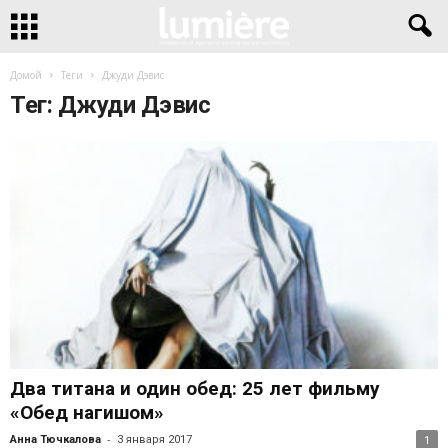
Домой
Теги
Джуди Дэвис
Тег: Джуди Дэвис
Два титана и один обед: 25 лет фильму
«Обед нагишом»
-
Анна Тючкалова
3 января 2017
1