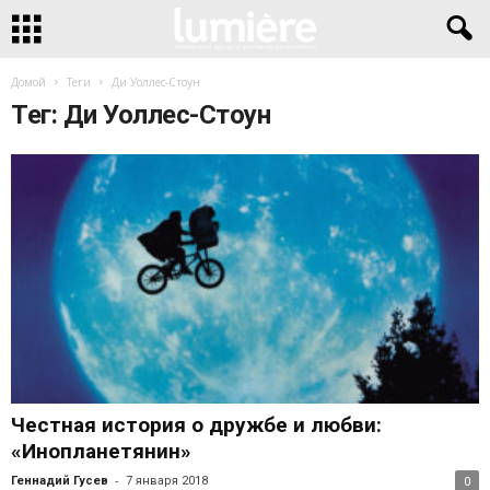
Домой
Теги
Ди Уоллес-Стоун
Тег: Ди Уоллес-Стоун
Честная история о дружбе и любви:
«Инопланетянин»
-
Геннадий Гусев
7 января 2018
0