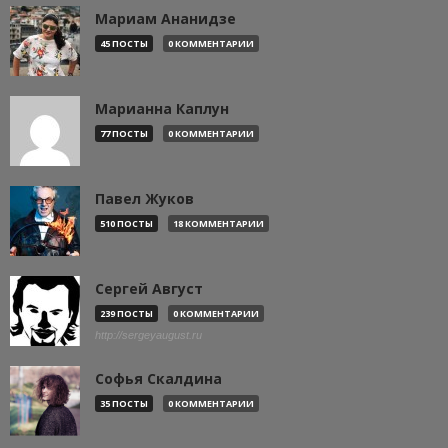
Мариам Ананидзе
45 ПОСТЫ
0 КОММЕНТАРИИ
Марианна Каплун
77 ПОСТЫ
0 КОММЕНТАРИИ
Павел Жуков
510 ПОСТЫ
18 КОММЕНТАРИИ
Сергей Август
239 ПОСТЫ
0 КОММЕНТАРИИ
http://sergeyaugust.ru
Софья Скалдина
35 ПОСТЫ
0 КОММЕНТАРИИ