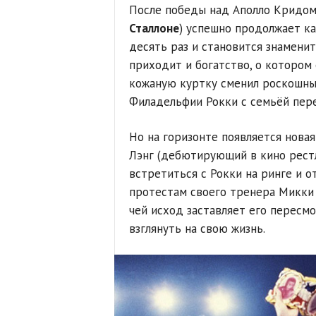
После победы над Аполло Кридом
Сталлоне
) успешно продолжает ка
десять раз и становится знамени
приходит и богатство, о котором
кожаную куртку сменил роскошный
Филадельфии Рокки с семьёй пере
Но на горизонте появляется нова
Лэнг (дебютирующий в кино рес
встретиться с Рокки на ринге и о
протестам своего тренера Микки 
чей исход заставляет его пересм
взглянуть на свою жизнь.