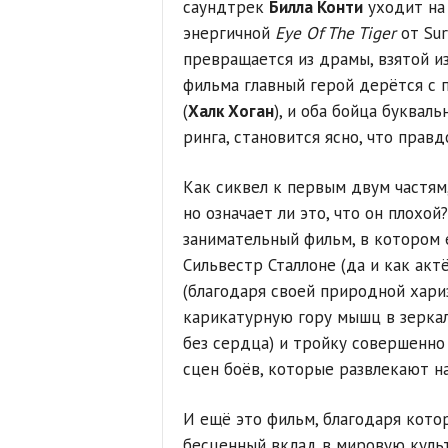
саундтрек
Билла Конти
уходит на 
энергичной
Eye Of The Tiger
от Sur
превращается из драмы, взятой из
фильма главный герой дерётся с
(
Халк Хоган
), и оба бойца буквал
ринга, становится ясно, что прав
Как сиквел к первым двум частям
но означает ли это, что он плохой
занимательный фильм, в котором 
Сильвестр Сталлоне (да и как акт
(благодаря своей природной хар
карикатурную гору мышц в зеркал
без сердца) и тройку совершенно
сцен боёв, которые развлекают на
И ещё это фильм, благодаря кото
бесценный вклад в мировую культ