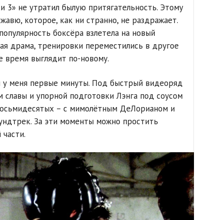
и 3» не утратил былую притягательность. Этому
авю, которое, как ни странно, не раздражает.
опулярность боксёра взлетела на новый
ная драма, тренировки переместились в другое
же время выглядит по-новому.
 у меня первые минуты. Под быстрый видеоряд
м славы и упорной подготовки Лэнга под соусом
 восьмидесятых – с мимолётным ДеЛорианом и
ундтрек. За эти моменты можно простить
 части.