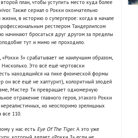
второй план, чтобы уступить место куда более
vivor. Также сериал о Рокки окончательно
 жизни, в историю о супергерое: когда в начале
 профессиональным рестлером Тандерлипсом
ьно начинают бросаться друг другом за пределы
доподобие тут и мимо не проходило.
, «Рокки 3» срабатывает не наилучшим образом,
? Нисколько. Это всё ещё чертовски
есть находящийся на пике физической формы
ёр он всё ещё не халтурит), колоритный злодей
изме, Мистер Ти превращает одномерную
ьное отражение главного героя, этакого Рокки
 нереалистичных, но неоспоримо зрелищных
 все 110.
рому у нас есть
Eye Of The Tiger
. А это уже
уру, который делает «Рокки 3» если не