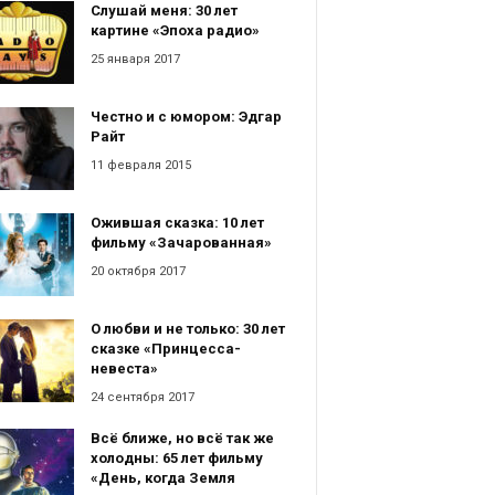
Слушай меня: 30 лет
картине «Эпоха радио»
25 января 2017
Честно и с юмором: Эдгар
Райт
11 февраля 2015
Ожившая сказка: 10 лет
фильму «Зачарованная»
20 октября 2017
О любви и не только: 30 лет
сказке «Принцесса-
невеста»
24 сентября 2017
Всё ближе, но всё так же
холодны: 65 лет фильму
«День, когда Земля