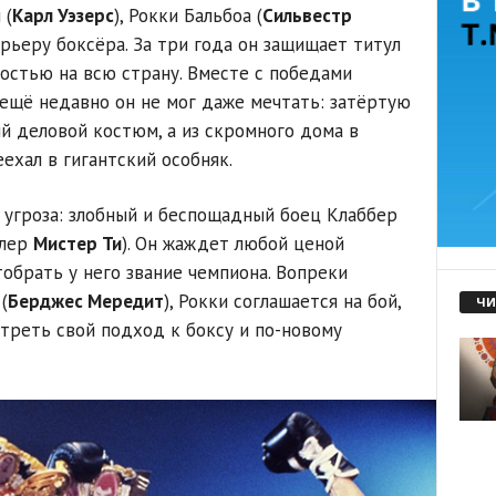
 (
Карл Уэзерс
), Рокки Бальбоа (
Сильвестр
рьеру боксёра. За три года он защищает титул
тостью на всю страну. Вместе с победами
 ещё недавно он не мог даже мечтать: затёртую
 деловой костюм, а из скромного дома в
ехал в гигантский особняк.
я угроза: злобный и беспощадный боец Клаббер
тлер
Мистер Ти
). Он жаждет любой ценой
тобрать у него звание чемпиона. Вопреки
(
Берджес Мередит
), Рокки соглашается на бой,
ЧИ
отреть свой подход к боксу и по-новому