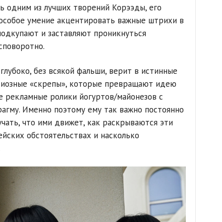
ь одним из лучших творений Корээды, его
особое умение акцентировать важные штрихи в
одкупают и заставляют проникнуться
споворотно.
 глубоко, без всякой фальши, верит в истинные
одиозные «скрепы», которые превращают идею
е рекламные ролики йогуртов/майонезов с
агму. Именно поэтому ему так важно постоянно
учать, что ими движет, как раскрываются эти
йских обстоятельствах и насколько
.