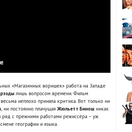
ьных «Магазинных воришек» работа на Западе
орээды
лишь вопросом времени. Фильм
весьма неплохо приняла критика. Вот только ни
в
, ни постоянно плачущая
Жюльетт Бинош
никак
н ряд с прежними работами режиссёра – уж
смене географии и языка.