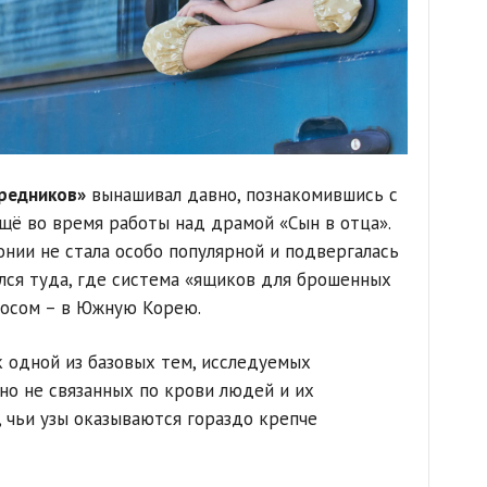
редников»
вынашивал давно, познакомившись с
щё во время работы над драмой «Сын в отца».
онии не стала особо популярной и подвергалась
лся туда, где система «ящиков для брошенных
росом – в Южную Корею.
к одной из базовых тем, исследуемых
о не связанных по крови людей и их
 чьи узы оказываются гораздо крепче