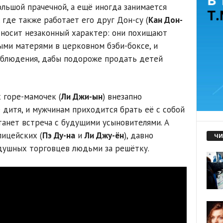
ольшой прачечной, а ещё иногда занимается
где также работает его друг Дон-су (
Кан Дон-
ь носит незаконный характер: они похищают
ми матерями в церковном бэби-боксе, и
блюдения, дабы подороже продать детей
х горе-мамочек (
Ли Джи-ын
) внезапно
 дитя, и мужчинам приходится брать её с собой
танет встреча с будущими усыновителями. А
лицейских (
Пэ Ду-на
и
Ли Джу-ён
), давно
ЧИ
ушных торговцев людьми за решётку.