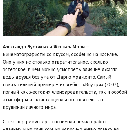
Александр Бустильо
и
Жюльен Мори
–
кинематографисты со вкусом, особенно на насилие.
Оно у них не столько отвратительное, сколько
эстетское, в чём можно усмотреть влияние джалло,
ведь друзья без ума от Дарио Ардженто. Самый
показательный пример – их дебют «Внутри» (2007),
полный как жестоких членовредительств, так и особой
атмосферы и экзистенциального подтекста о
крушении личного мира.
С тех пор режиссёры наснимали немало работ,
удачных и не слишком, но чересчур низко планку не