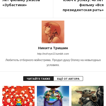
«Зубастики»
фильму «Вся
президентская рать»
Никита Тришин
http://evil-eye13.tumblr.com
Любитель отборного мэйнстрима. Продал душу Disney на невыгодных
условиях.
ЧИТАЙТЕ ТАКЖЕ
ЕЩЁ ОТ АВТОРА