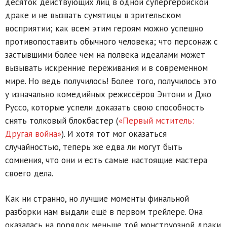
десяток действующих лиц в одной супергеройской
драке и не вызвать сумятицы в зрительском
восприятии; как всем этим героям можно успешно
противопоставить обычного человека; что персонаж с
застывшими более чем на полвека идеалами может
вызывать искренние переживания и в современном
мире. Но ведь получилось! Более того, получилось это
у изначально комедийных режиссёров Энтони и Джо
Руссо, которые успели доказать свою способность
снять толковый блокбастер (
«Первый мститель:
Другая война»
). И хотя тот мог оказаться
случайностью, теперь же едва ли могут быть
сомнения, что они и есть самые настоящие мастера
своего дела.
Как ни странно, но лучшие моменты финальной
разборки нам выдали ещё в первом трейлере. Она
оказалась на порядок меньше той монструозной драки