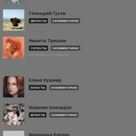
Геннадий Гусев
283 ПОСТЫ
0 КОММЕНТАРИИ
Никита Тришин
113 ПОСТЫ
0 КОММЕНТАРИИ
http://evil-eye13.tumblr.com
Елена Кушнир
33 ПОСТЫ
0 КОММЕНТАРИИ
Мариам Ананидзе
45 ПОСТЫ
0 КОММЕНТАРИИ
Марианна Каплун