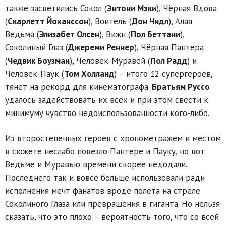
также засветились Сокол (
Энтони Мэки
), Чёрная Вдова
(
Скарлетт Йоханссон
), Воитель (
Дон Чидл
), Алая
Ведьма (
Элизабет Олсен
), Вижн (
Пол Беттани
),
Соколиный Глаз (
Джереми Реннер
), Чёрная Пантера
(
Чедвик Боузман
), Человек-Муравей (
Пол Радд
) и
Человек-Паук (
Том Холланд
) – итого 12 супергероев,
тянет на рекорд для кинематографа.
Братьям Руссо
удалось задействовать их всех и при этом свести к
минимуму чувство недоиспользованности кого-либо.
Из второстепенных героев с хронометражем и местом
в сюжете неслабо повезло Пантере и Пауку, но вот
Ведьме и Муравью времени скорее недодали.
Последнего так и вовсе больше использовали ради
исполнения мечт фанатов вроде полёта на стреле
Соколиного Глаза или превращения в гиганта. Но нельзя
сказать, что это плохо – вероятность того, что со всей