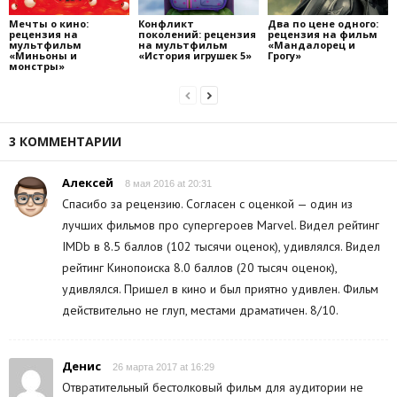
Мечты о кино:
Конфликт
Два по цене одного:
рецензия на
поколений: рецензия
рецензия на фильм
мультфильм
на мультфильм
«Мандалорец и
«Миньоны и
«История игрушек 5»
Грогу»
монстры»
3 КОММЕНТАРИИ
Алексей
8 мая 2016 at 20:31
Спасибо за рецензию. Согласен с оценкой — один из
лучших фильмов про супергероев Marvel. Видел рейтинг
IMDb в 8.5 баллов (102 тысячи оценок), удивлялся. Видел
рейтинг Кинопоиска 8.0 баллов (20 тысяч оценок),
удивлялся. Пришел в кино и был приятно удивлен. Фильм
действительно не глуп, местами драматичен. 8/10.
Денис
26 марта 2017 at 16:29
Отвратительный бестолковый фильм для аудитории не