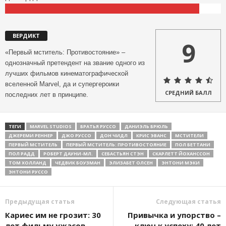
ВЕРДИКТ
9
«Первый мститель: Противостояние» –
однозначный претендент на звание одного из
лучших фильмов кинематографической
вселенной Marvel, да и супергероики
СРЕДНИЙ БАЛЛ
последних лет в принципе.
ТЕГИ
MARVEL STUDIOS
БРАТЬЯ РУССО
ДАНИЭЛЬ БРЮЛЬ
ДЖЕРЕМИ РЕННЕР
ДЖО РУССО
ДОН ЧИДЛ
КРИС ЭВАНС
МСТИТЕЛИ
ПЕРВЫЙ МСТИТЕЛЬ
ПЕРВЫЙ МСТИТЕЛЬ: ПРОТИВОСТОЯНИЕ
ПОЛ БЕТТАНИ
ПОЛ РАДД
РОБЕРТ ДАУНИ-МЛ.
СЕБАСТЬЯН СТЭН
СКАРЛЕТТ ЙОХАНССОН
ТОМ ХОЛЛАНД
ЧЕДВИК БОУЗМАН
ЭЛИЗАБЕТ ОЛСЕН
ЭНТОНИ МЭКИ
ЭНТОНИ РУССО
Предыдущая статья
Следующая статья
Кариес им не грозит: 30
Привычка и упорство –
лет фильму ужасов
ключ к успеху: 40 лет