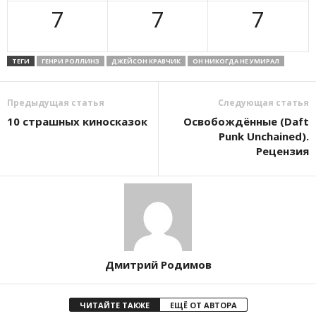
7
7
7
ТЕГИ
ГЕНРИ РОЛЛИНЗ
ДЖЕЙСОН КРАВЧИК
ОН НИКОГДА НЕ УМИРАЛ
Предыдущая статья
Следующая статья
10 страшных киносказок
Освобождённые (Daft
Punk Unchained).
Рецензия
Дмитрий Родимов
ЧИТАЙТЕ ТАКЖЕ
ЕЩЁ ОТ АВТОРА