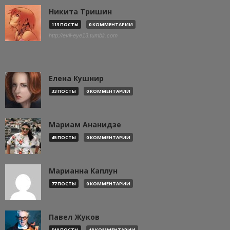
Никита Тришин
113 ПОСТЫ
0 КОММЕНТАРИИ
http://evil-eye13.tumblr.com
Елена Кушнир
33 ПОСТЫ
0 КОММЕНТАРИИ
Мариам Ананидзе
45 ПОСТЫ
0 КОММЕНТАРИИ
Марианна Каплун
77 ПОСТЫ
0 КОММЕНТАРИИ
Павел Жуков
510 ПОСТЫ
18 КОММЕНТАРИИ