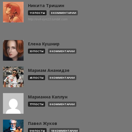
Никита Тришин
113 ПОСТЫ
0 КОММЕНТАРИИ
http://evil-eye13.tumblr.com
Елена Кушнир
33 ПОСТЫ
0 КОММЕНТАРИИ
Мариам Ананидзе
45 ПОСТЫ
0 КОММЕНТАРИИ
Марианна Каплун
77 ПОСТЫ
0 КОММЕНТАРИИ
Павел Жуков
510 ПОСТЫ
18 КОММЕНТАРИИ