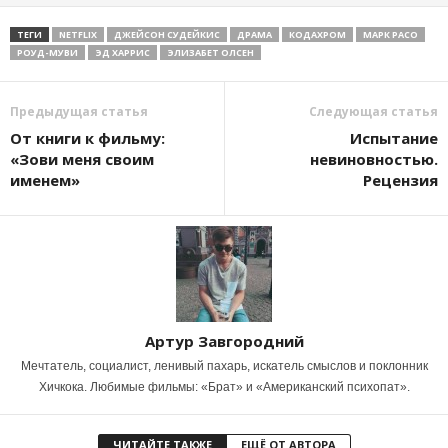
ТЕГИ
NETFLIX
ДЖЕЙСОН СУДЕЙКИС
ДРАМА
КОДАХРОМ
МАРК РАСО
РОУД-МУВИ
ЭД ХАРРИС
ЭЛИЗАБЕТ ОЛСЕН
Предыдущая статья
Следующая статья
От книги к фильму:
Испытание
«Зови меня своим
невиновностью.
именем»
Рецензия
Артур Завгородний
Мечтатель, социалист, ленивый пахарь, искатель смыслов и поклонник
Хичкока. Любимые фильмы: «Брат» и «Американский психопат».
ЧИТАЙТЕ ТАКЖЕ
ЕЩЁ ОТ АВТОРА