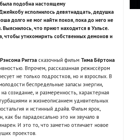
м была подобна настоящему
Джейкобу исполнилось девятнадцать, дедушка
ша долго не мог найти покоя, пока до него не
 Выяснилось, что приют находится в Уэльсе.
а, чтобы утихомирить собственных демонов и
Рэнсома Риггза
сказочный фильм
Тима Бёртона
ивностью. Впрочем, рассказанная режиссёром
есует не только подростков, но и взрослых. В
молодости беспредельные запасы энергии,
 на созидание, и размеренность, характерная
ртурбациями и жизнеописанием удивительных
остальгия и истинный драйв. Фильм ярок,
н, как бы парадоксально это ни звучало в
арен. И это то, что заметно отличает новое
ущих проектов.