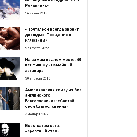
Рейкьявик»
16 июня 2015
«Почтальон всегда звонит
дважды»: Прощание с
иллюзиями
9 августа 2022
На самом видном месте: 40
лет фильму «Семейный
заговор»
30 апреля 2016
Американская комедия без
английского
Благословения: «Считай
свои благословения»
3 ноября 2022
Всем сагам сага:
«Крёстный отец»