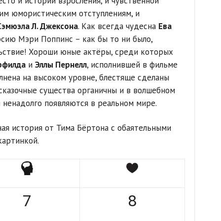
сто и истории взросления, и чувственной
ким юмористическим отступлениям, и
Сэмюэла Л. Джексона
. Как всегда чудесна
Ева
рсию Мэри Поппинс – как бы то ни было,
ьствие! Хороши юные актёры, среди которых
рфилда
и
Эллы Пернелл
, исполнившей в фильме
олнена на высоком уровне, блестяще сделаны
сказочные существа органичны и в волшебном
и ненадолго появляются в реальном мире.
ая история от Тима Бёртона с обаятельными
картинкой.
7
8