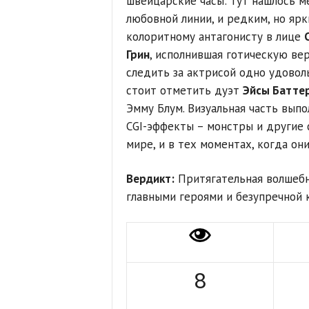
швейцарские часы: тут нашлось ме
любовной линии, и редким, но яр
колоритному антагонисту в лице
Грин
, исполнившая готическую ве
следить за актрисой одно удовол
стоит отметить дуэт
Эйсы Батте
Эмму Блум. Визуальная часть вып
CGI-эффекты – монстры и другие 
мире, и в тех моментах, когда он
Вердикт:
Притягательная волшебн
главными героями и безупречной 
8