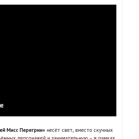
ей Мисс Перегрин»
несёт свет, вместо скучных
ъёмных персонажей и занимательную – в рамках