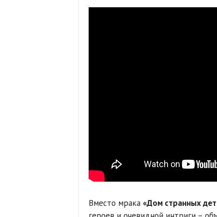
Вместо мрака
«Дом странных дет
героев и очевидной интриги – об