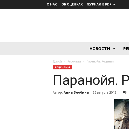
О НАС
ОБ ОЦЕНКАХ
ЖУРНАЛ В PDF
Lumière.
НОВОСТИ
РЕ
Журнал
о
Домой
Рецензии
Паранойя. Рецензия
кино
РЕЦЕНЗИИ
Паранойя. 
Автор:
Анна Злобина
-
26 августа 2013