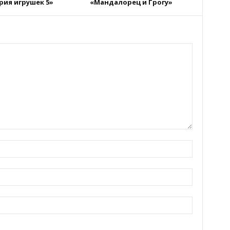
рия игрушек 5»
«Мандалорец и Грогу»