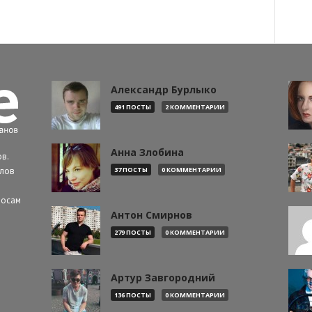
Александр Бурлыко
491 ПОСТЫ
2 КОММЕНТАРИИ
Анна Злобина
в.
алов
37 ПОСТЫ
0 КОММЕНТАРИИ
росам
Антон Смирнов
279 ПОСТЫ
0 КОММЕНТАРИИ
Артур Завгородний
136 ПОСТЫ
0 КОММЕНТАРИИ