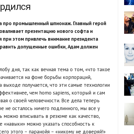
ердился
а про промышленный шпионаж. Главный герой
роваливает презентацию нового софта и
я при этом привлечь внимание президента
справить допущенные ошибки, Адам должен
злобу дня, так как вечная тема о том, «что такое
рачивается на фоне борьбы корпораций,
а выходе получается, что эти самые технологии
ффективнее, чем homo sapiens, который и сам
вая о своей человечности. Все дела теперь
е не осталось ничего подлинного, мы все у
ь можно вписывать в резюме как качество,
ле «навыки» можно указать способность к
сего этого – паранойя – «никому не доверяй!»