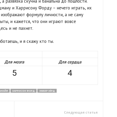
а развязка скучна и банальна до пошлости.
ману и Харрисону Форду – нечего играть, их
 изображают формулу личности, а не саму
ыты, и кажется, что они играют вовсе
есь и не пахнет.
ботаешь, и я скажу кто ты.
Для мозга
Для сердца
5
4
АНОЙЯ
ХАРРИСОН ФОРД
ЭМБЕР ХЁРД
Следующая статья