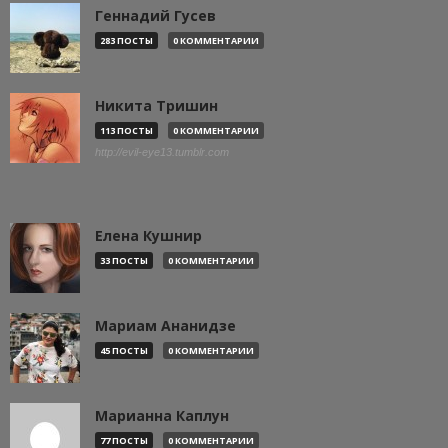
Геннадий Гусев
283 ПОСТЫ
0 КОММЕНТАРИИ
Никита Тришин
113 ПОСТЫ
0 КОММЕНТАРИИ
http://evil-eye13.tumblr.com
Елена Кушнир
33 ПОСТЫ
0 КОММЕНТАРИИ
Мариам Ананидзе
45 ПОСТЫ
0 КОММЕНТАРИИ
Марианна Каплун
77 ПОСТЫ
0 КОММЕНТАРИИ