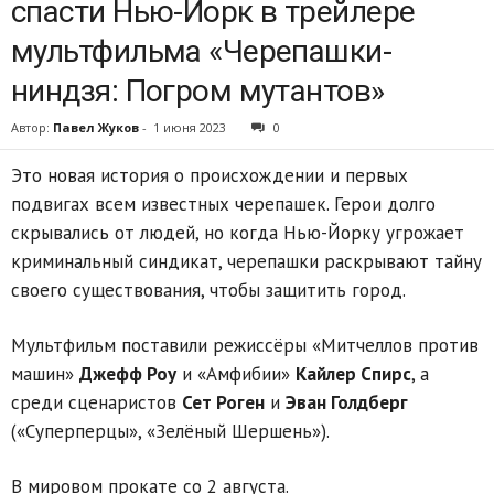
спасти Нью-Йорк в трейлере
мультфильма «Черепашки-
ниндзя: Погром мутантов»
Автор:
Павел Жуков
-
1 июня 2023
0
Это новая история о происхождении и первых
подвигах всем известных черепашек. Герои долго
скрывались от людей, но когда Нью-Йорку угрожает
криминальный синдикат, черепашки раскрывают тайну
своего существования, чтобы защитить город.
Мультфильм поставили режиссёры «Митчеллов против
машин»
Джефф Роу
и «Амфибии»
Кайлер Спирс
, а
среди сценаристов
Сет Роген
и
Эван Голдберг
(«Суперперцы», «Зелёный Шершень»).
В мировом прокате со 2 августа.