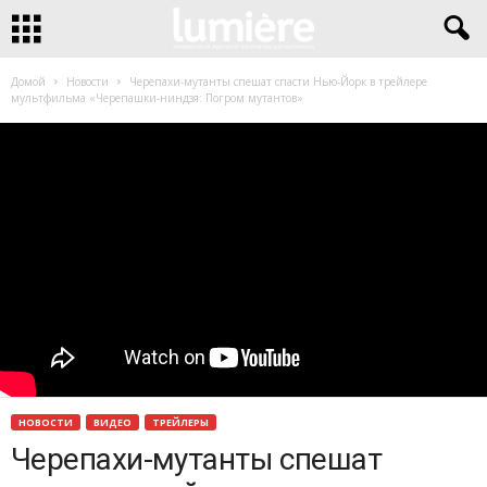
Домой
Новости
Черепахи-мутанты спешат спасти Нью-Йорк в трейлере
мультфильма «Черепашки-ниндзя: Погром мутантов»
НОВОСТИ
ВИДЕО
ТРЕЙЛЕРЫ
Черепахи-мутанты спешат