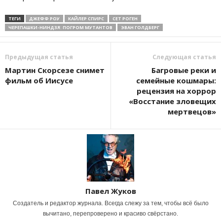
ТЕГИ
ДЖЕФФ РОУ
КАЙЛЕР СПИРС
СЕТ РОГЕН
ЧЕРЕПАШКИ-НИНДЗЯ: ПОГРОМ МУТАНТОВ
ЭВАН ГОЛДБЕРГ
Предыдущая статья
Следующая статья
Мартин Скорсезе снимет
Багровые реки и
фильм об Иисусе
семейные кошмары:
рецензия на хоррор
«Восстание зловещих
мертвецов»
Павел Жуков
Создатель и редактор журнала. Всегда слежу за тем, чтобы всё было
вычитано, перепроверено и красиво свёрстано.