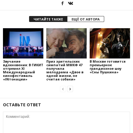
ЧИТАЙТЕ ТАКЖЕ
ЕЩЁ ОТ АВТОРА
Звучание
Приз зрительских
В Москве готовится
вдохновения: В ГИКИТ
симпатий ММКФ 47
премьерное
отгремел XI
получила
грандиозное шоу
Международный
мелодрама «Двое в
«Сны Пушкина»
кинофестиваль
одной жизни, не
«INтонации»
считая собаки»
ОСТАВЬТЕ ОТВЕТ