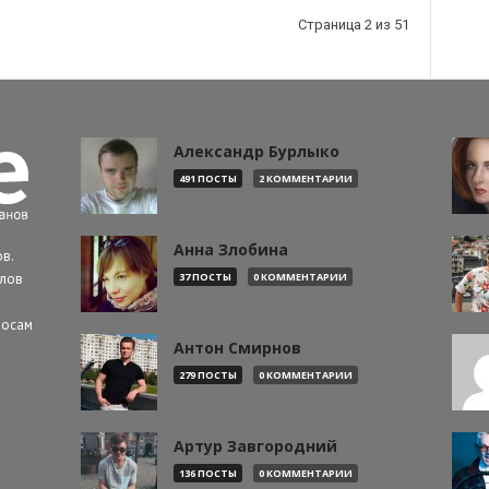
Страница 2 из 51
Александр Бурлыко
491 ПОСТЫ
2 КОММЕНТАРИИ
Анна Злобина
в.
алов
37 ПОСТЫ
0 КОММЕНТАРИИ
росам
Антон Смирнов
279 ПОСТЫ
0 КОММЕНТАРИИ
Артур Завгородний
136 ПОСТЫ
0 КОММЕНТАРИИ