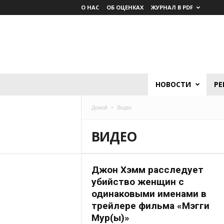
О НАС
ОБ ОЦЕНКАХ
ЖУРНАЛ В PDF
Lumière.
НОВОСТИ
РЕ
Журнал
о
Домой
Видео
кино
ВИДЕО
Джон Хэмм расследует
убийство женщин с
одинаковыми именами в
трейлере фильма «Мэгги
Мур(ы)»