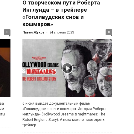
О творческом пути Роберта
Инглунда – в трейлере
«Голливудских снов и
кошмаров»
-
0
0
Павел Жуков
24 апреля 2023
ава
6 июня выйдет документальный фильм
ным
«Голливудские сны и кошмары: История Роберта
оты
Инглунда» (Hollywood Dreams & Nightmares: The
Robert Englund Story). А пока можно посмотреть
трейлер.