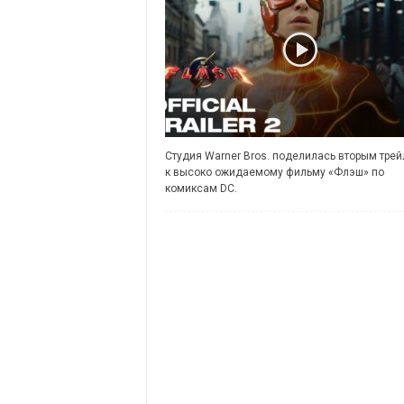
Студия Warner Bros. поделилась вторым тре
к высоко ожидаемому фильму «Флэш» по
комиксам DC.