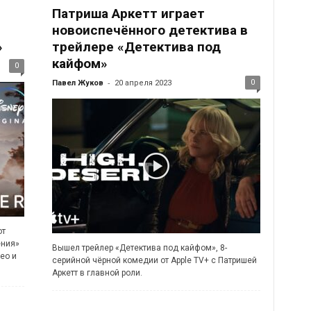
Патриша Аркетт играет
новоиспечённого детектива в
»
трейлере «Детектива под
кайфом»
0
-
0
Павел Жуков
20 апреля 2023
от
ения»
Вышел трейлер «Детектива под кайфом», 8-
ео и
серийной чёрной комедии от Apple TV+ с Патришей
Аркетт в главной роли.