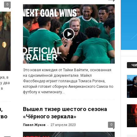
0
ЧИ
Это новая комедия от Тайки Вайтити, основанная
на одноимённой документалке. Майкл
ка, в
Фассбендер играет голландца Томаса Рогена,
зу два
который готовит сборную Американского Самоа по
 в
футболу к чемпионату...
,
Вышел тизер шестого сезона
тво
«Чёрного зеркала»
-
0
Павел Жуков
27 апреля 2023