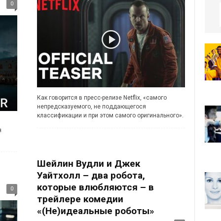
0
Как говорится в пресс-релизе Netflix, «самого
непредсказуемого, не поддающегося
классификации и при этом самого оригинального».
я
Шейлин Вудли и Джек
Уайтхолл – два робота,
которые влюбляются – в
0
трейлере комедии
«(Не)идеальные роботы»