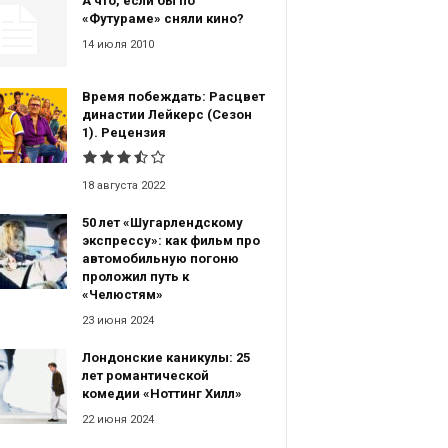
А что, если бы по
«Футураме» сняли кино?
14 июля 2010
Время побеждать: Расцвет
династии Лейкерс (Сезон
1). Рецензия
18 августа 2022
50 лет «Шугарлендскому
экспрессу»: как фильм про
автомобильную погоню
проложил путь к
«Челюстям»
23 июня 2024
Лондонские каникулы: 25
лет романтической
комедии «Ноттинг Хилл»
22 июня 2024