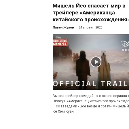
Мишель Йео спасает мир в
трейлере «Американца
китайского происхождения
-
Павел Жуков
24 апреля 2023
Вышел трейлер комедийного экшен-сериала 
Disney+ «Американец китайского происхожд
– со звёздами «Всё везде и сразу» Мишель Й
Ке Хюи Куан.