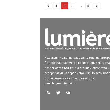
...
1
2
3
51
Редакция может не разделять мнение авторо
Полное или частичное копирование матери
разрешается только с указанием авторства и
гиперссылки на первоисточник. По всем воп
обращайтесь на e-mail редактора:
paul_bugman@mail.ru