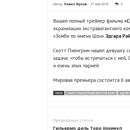
Автор:
Павел Жуков
-
31 мая 2010
0
Вышел полный трейлер фильма
«С
экранизации экстравагантного ко
«Зомби по имени Шон»
Эдгара Рай
Скотт Пилигрим нашел девушку св
задача: чтобы встречаться с ней
и очень злых парней.
Мировая премьера состоится 6 ав
ТЕГИ
СКОТТ ПИЛИГРИМ ПРОТИВ ВСЕХ
ЭДГАР
Предыдущая статья
Гильермо дель Торо покинул