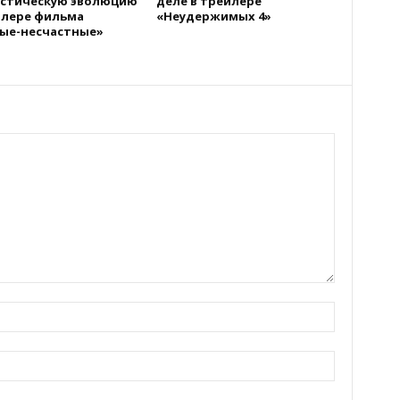
стическую эволюцию
деле в трейлере
йлере фильма
«Неудержимых 4»
ые-несчастные»