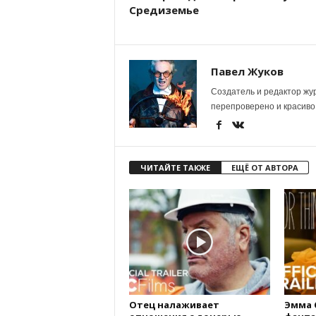
Средиземье
Павел Жуков
Создатель и редактор жур
перепроверено и красиво
ЧИТАЙТЕ ТАКЖЕ
ЕЩЁ ОТ АВТОРА
Отец налаживает
Эмма 