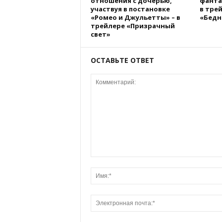
отношения с дочерью,
фанта
участвуя в постановке
в тре
«Ромео и Джульетты» – в
«Бедн
трейлере «Призрачный
свет»
ОСТАВЬТЕ ОТВЕТ