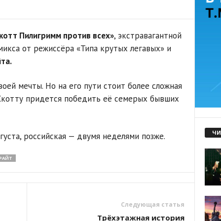
котт Пилигримм против всех»
, экстравагантной
микса от режиссёра «Типа крутых легавых» и
та.
оей мечты. Но на его пути стоит более сложная
, Скотту придется победить её семерых бывших
ЧИ
густа, российская — двумя неделями позже.
 РАЙТ
Следующая статья
Трёхэтажная история