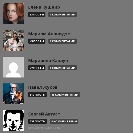
Елена Кушнир
33 ПОСТЫ
0 КОММЕНТАРИИ
Мариам Ананидзе
45 ПОСТЫ
0 КОММЕНТАРИИ
Марианна Каплун
77 ПОСТЫ
0 КОММЕНТАРИИ
Павел Жуков
510 ПОСТЫ
18 КОММЕНТАРИИ
Сергей Август
239 ПОСТЫ
0 КОММЕНТАРИИ
http://sergeyaugust.ru