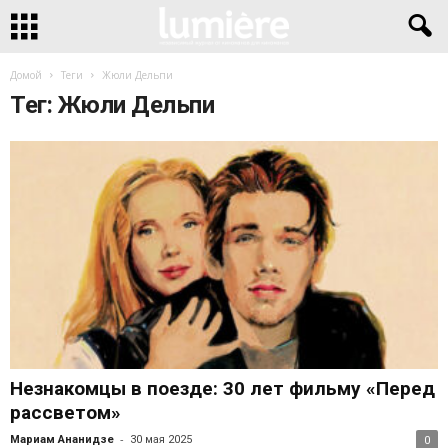
Домой
Теги
Жюли Дельпи
Тег: Жюли Дельпи
Незнакомцы в поезде: 30 лет фильму «Перед
рассветом»
-
Мариам Ананидзе
30 мая 2025
0