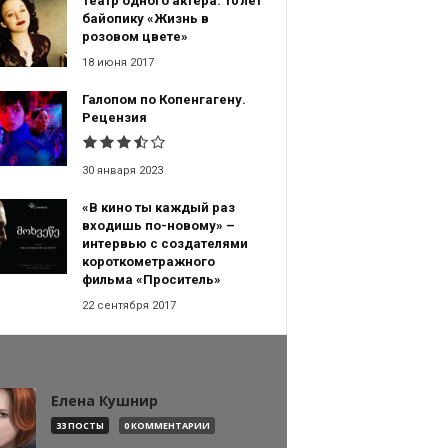
Театр одного актёра: 10 лет
байопику «Жизнь в
розовом цвете»
18 июня 2017
Галопом по Копенгагену.
Рецензия
30 января 2023
«В кино ты каждый раз
входишь по-новому» –
интервью с создателями
короткометражного
фильма «Проситель»
22 сентября 2017
Елена Кушнир
33 ПОСТЫ
0 КОММЕНТАРИИ