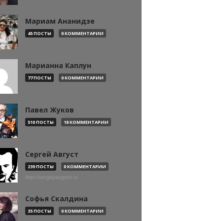
Мариам Ананидзе
45 ПОСТЫ
0 КОММЕНТАРИИ
Марианна Каплун
77 ПОСТЫ
0 КОММЕНТАРИИ
Павел Жуков
510 ПОСТЫ
18 КОММЕНТАРИИ
Сергей Август
239 ПОСТЫ
0 КОММЕНТАРИИ
http://sergeyaugust.ru
Софья Скалдина
35 ПОСТЫ
0 КОММЕНТАРИИ