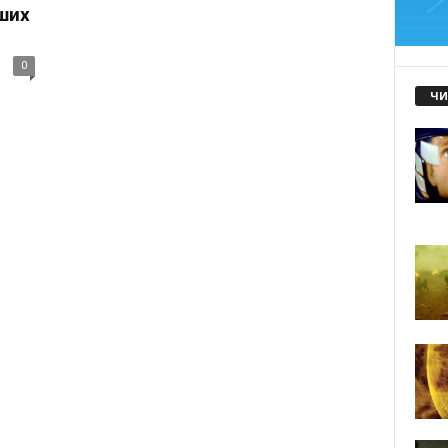
ших
0
ЧИ