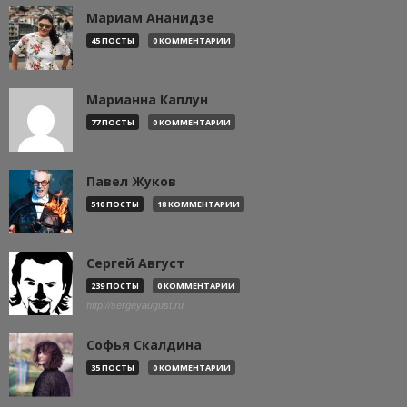
Мариам Ананидзе
45 ПОСТЫ
0 КОММЕНТАРИИ
Марианна Каплун
77 ПОСТЫ
0 КОММЕНТАРИИ
Павел Жуков
510 ПОСТЫ
18 КОММЕНТАРИИ
Сергей Август
239 ПОСТЫ
0 КОММЕНТАРИИ
http://sergeyaugust.ru
Софья Скалдина
35 ПОСТЫ
0 КОММЕНТАРИИ