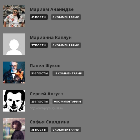
Мариам Ананидзе
45 ПОСТЫ
0 КОММЕНТАРИИ
Марианна Каплун
77 ПОСТЫ
0 КОММЕНТАРИИ
Павел Жуков
510 ПОСТЫ
18 КОММЕНТАРИИ
Сергей Август
239 ПОСТЫ
0 КОММЕНТАРИИ
http://sergeyaugust.ru
Софья Скалдина
35 ПОСТЫ
0 КОММЕНТАРИИ