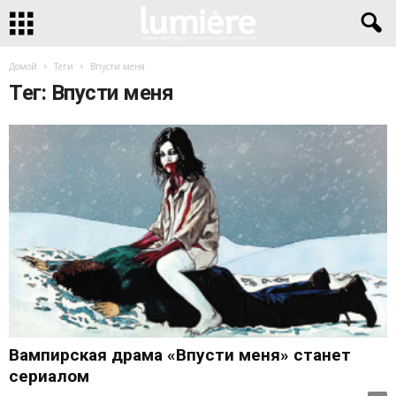
Домой
Теги
Впусти меня
Тег: Впусти меня
Вампирская драма «Впусти меня» станет
сериалом