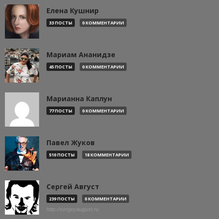
Елена Кушнир
33 ПОСТЫ
0 КОММЕНТАРИИ
Мариам Ананидзе
45 ПОСТЫ
0 КОММЕНТАРИИ
Марианна Каплун
77 ПОСТЫ
0 КОММЕНТАРИИ
Павел Жуков
510 ПОСТЫ
18 КОММЕНТАРИИ
Сергей Август
239 ПОСТЫ
0 КОММЕНТАРИИ
http://sergeyaugust.ru