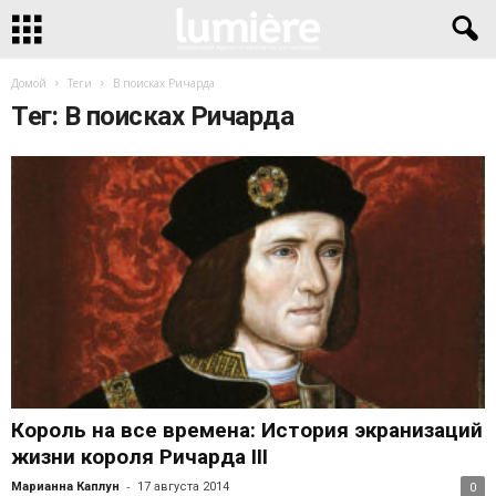
Домой
Теги
В поисках Ричарда
Тег: В поисках Ричарда
Король на все времена: История экранизаций
жизни короля Ричарда III
-
Марианна Каплун
17 августа 2014
0