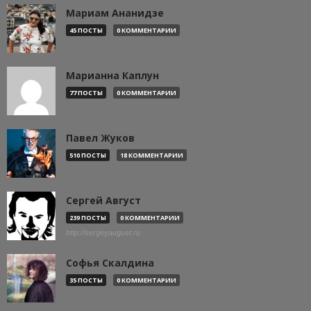
Мариам Ананидзе
45 ПОСТЫ
0 КОММЕНТАРИИ
Марианна Каплун
77 ПОСТЫ
0 КОММЕНТАРИИ
Павел Жуков
510 ПОСТЫ
18 КОММЕНТАРИИ
Сергей Август
239 ПОСТЫ
0 КОММЕНТАРИИ
http://sergeyaugust.ru
Софья Скалдина
35 ПОСТЫ
0 КОММЕНТАРИИ