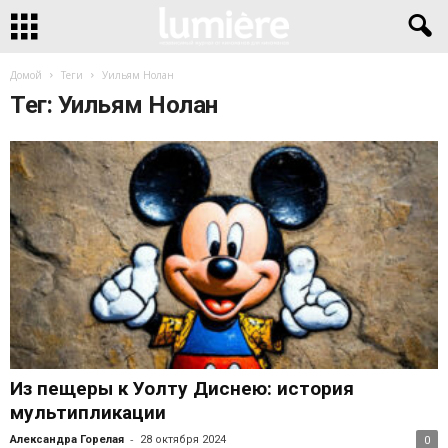
Домой
Теги
Уильям Нолан
Тег: Уильям Нолан
Из пещеры к Уолту Диснею: история
мультипликации
-
Александра Горелая
28 октября 2024
0