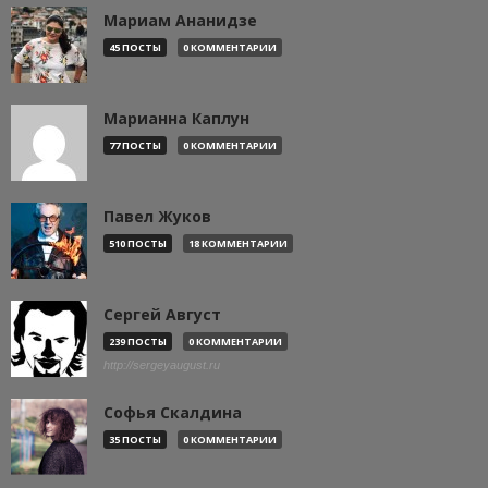
Мариам Ананидзе
45 ПОСТЫ
0 КОММЕНТАРИИ
Марианна Каплун
77 ПОСТЫ
0 КОММЕНТАРИИ
Павел Жуков
510 ПОСТЫ
18 КОММЕНТАРИИ
Сергей Август
239 ПОСТЫ
0 КОММЕНТАРИИ
http://sergeyaugust.ru
Софья Скалдина
35 ПОСТЫ
0 КОММЕНТАРИИ