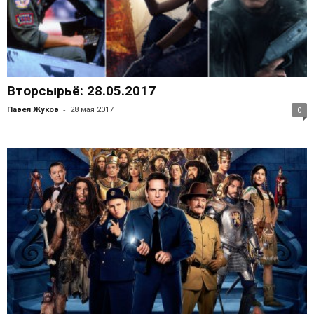
Вторсырьё: 28.05.2017
-
Павел Жуков
28 мая 2017
0