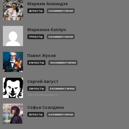
Мариам Ананидзе
45 ПОСТЫ
0 КОММЕНТАРИИ
Марианна Каплун
77 ПОСТЫ
0 КОММЕНТАРИИ
Павел Жуков
510 ПОСТЫ
18 КОММЕНТАРИИ
Сергей Август
239 ПОСТЫ
0 КОММЕНТАРИИ
http://sergeyaugust.ru
Софья Скалдина
35 ПОСТЫ
0 КОММЕНТАРИИ